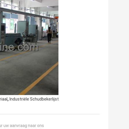
,
riaal
Industriële Schudbekerlijst
ur uw aanvraag naar ons