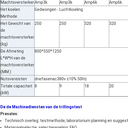
Machtsversterker
Amp3k
Amp3k
Amp6k
Amp6k
Het koelen
Gedwongen - Luchtkoeling
Methode
Het Gewicht van
250
250
320
320
de
machtsversterker
(kg)
De Afmeting
800*550*1250
L*W*H van de
machtsversterker
(MM.)
Nutsvereisten
driefasenac380v ±10% 50Hz
Totale capaciteit
8
9
18
20
(kW)
De de Machinediensten van de trillingstest
Presales:
Technisch overleg: testmethode, laboratorium planning en suggest
Materiaalselectie: selectieregeling, FAQ.