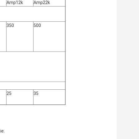
Amp12k
Amp22k
350
500
25
35
ie.