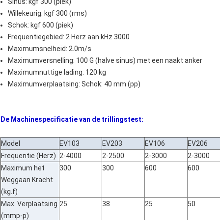
Sinus: kgf 300 (piek)
Willekeurig: kgf 300 (rms)
Schok: kgf 600 (piek)
Frequentiegebied: 2 Herz aan kHz 3000
Maximumsnelheid: 2.0m/s
Maximumversnelling: 100 G (halve sinus) met een naakt anker
Maximumnuttige lading: 120 kg
Maximumverplaatsing: Schok: 40 mm (pp)
De Machinespecificatie van de trillingstest:
Model
EV103
EV203
EV106
EV206
Frequentie (Herz)
2-4000
2-2500
2-3000
2-3000
Maximum het
300
300
600
600
Weggaan Kracht
(kg.f)
Max. Verplaatsing
25
38
25
50
(mmp-p)