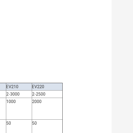
EV210
EV220
2-3000
2-2500
1000
2000
50
50