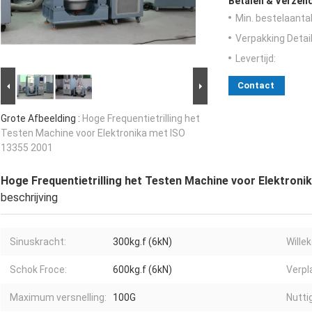
Betalen & Verzen
Min. bestelaantal
Verpakking Detail
Levertijd:
Contact
Grote Afbeelding :
Hoge Frequentietrilling het
Testen Machine voor Elektronika met ISO
13355 2001
Hoge Frequentietrilling het Testen Machine voor Elektroni
beschrijving
Sinuskracht:
300kg.f (6kN)
Wille
Schok Froce:
600kg.f (6kN)
Verpl
Maximum versnelling:
100G
Nuttig