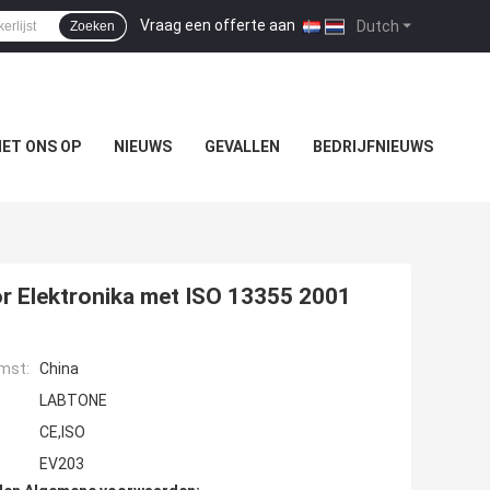
Vraag een offerte aan
|
Dutch
Zoeken
ET ONS OP
NIEUWS
GEVALLEN
BEDRIJFNIEUWS
or Elektronika met ISO 13355 2001
mst:
China
LABTONE
CE,ISO
EV203