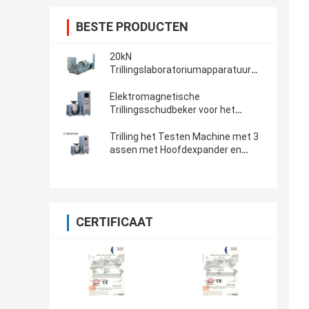
BESTE PRODUCTEN
20kN
Trillingslaboratoriumapparatuur
voor Kracht
Elektromagnetische
Trillingsschudbeker voor het
Mechanische Producttrilling
Testen
Trilling het Testen Machine met 3
assen met Hoofdexpander en
Trillingscontrolemechanisme
CERTIFICAAT