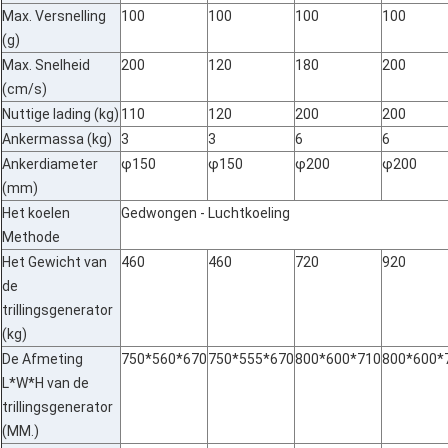
Max. Versnelling
100
100
100
100
(g)
Max. Snelheid
200
120
180
200
(cm/s)
Nuttige lading (kg)
110
120
200
200
Ankermassa (kg)
3
3
6
6
Ankerdiameter
φ150
φ150
φ200
φ200
(mm)
Het koelen
Gedwongen - Luchtkoeling
Methode
Het Gewicht van
460
460
720
920
de
trillingsgenerator
(kg)
De Afmeting
750*560*670
750*555*670
800*600*710
800*600*
L*W*H van de
trillingsgenerator
(MM.)