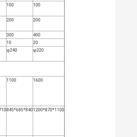
100
100
200
200
300
400
10
20
φ240
φ320
1100
1600
710
845*685*840
1200*870*1100