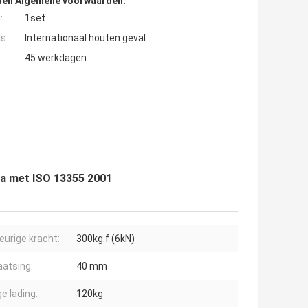
den Algemene voorwaarden:
:
1set
s:
Internationaal houten geval
45 werkdagen
ka met ISO 13355 2001
keurige kracht:
300kg.f (6kN)
aatsing:
40 mm
e lading:
120kg