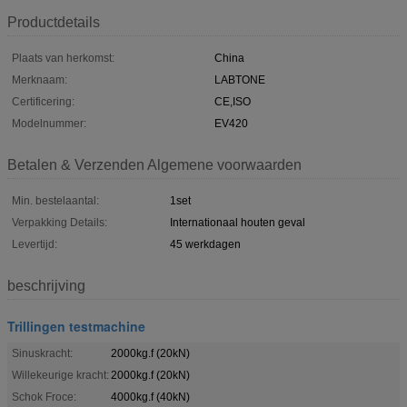
Productdetails
Plaats van herkomst:
China
Merknaam:
LABTONE
Certificering:
CE,ISO
Modelnummer:
EV420
Betalen & Verzenden Algemene voorwaarden
Min. bestelaantal:
1set
Verpakking Details:
Internationaal houten geval
Levertijd:
45 werkdagen
beschrijving
Trillingen testmachine
Sinuskracht:
2000kg.f (20kN)
Willekeurige kracht:
2000kg.f (20kN)
Schok Froce:
4000kg.f (40kN)