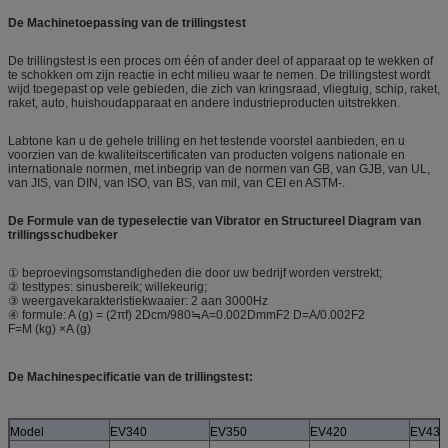
De Machinetoepassing van de trillingstest
De trillingstest is een proces om één of ander deel of apparaat op te wekken of
te schokken om zijn reactie in echt milieu waar te nemen. De trillingstest wordt
wijd toegepast op vele gebieden, die zich van kringsraad, vliegtuig, schip, raket,
raket, auto, huishoudapparaat en andere industrieproducten uitstrekken.
Labtone kan u de gehele trilling en het testende voorstel aanbieden, en u
voorzien van de kwaliteitscertificaten van producten volgens nationale en
internationale normen, met inbegrip van de normen van GB, van GJB, van UL,
van JIS, van DIN, van ISO, van BS, van mil, van CEI en ASTM-.
De Formule van de typeselectie van Vibrator en Structureel Diagram van
trillingsschudbeker
① beproevingsomstandigheden die door uw bedrijf worden verstrekt;
② testtypes: sinusbereik; willekeurig;
③ weergavekarakteristiekwaaier: 2 aan 3000Hz
④ formule: A (g) = (2πf) 2Dcm/980≒A=0.002DmmF2 D=A/0.002F2
F=M (kg) ×A (g)
De Machinespecificatie van de trillingstest:
Model
EV340
EV350
EV420
EV430