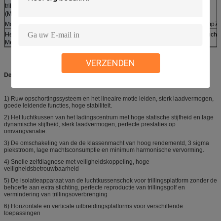
trillingsgenerator
(MM.)
Machtsversterker
Amp35k
Amp50k
Amp60k
Amp70
Het koelen
Gedwongen - Luchtk
Methode
VERZENDEN
De Machinehoofdlijnen van de trillingstest
1)
Ruw opschortingssysteem en het lineaire motie leiden, sterk laadvermogen,
goede leidende functies, hoge stabiliteit.
2)
Het luchtkussen van het ladingscentrum met hoge statische stijfheid en lage
dynamische stijfheid, sterk laadvermogen, perfecte prestaties op
omvangvariatie.
3)
De omschakeling van de de klassenmacht van hoog rendementd, 3 sigma
piekstroom, lage machtsconsumptie en minimum harmonische vervorming.
4)
Snelle zelfdiagnose met veiligheidskoppeling, hoge
veiligheidsbetrouwbaarheid
5)
De isolatieapparaat van de luchtkussenschok voor trillingsplatform zonder de
behoefte aan extra stichting, perfecte reproductie van trillingsgolf en
vermindering van trillingsoverbrenging
6)
Horizontale en verticale uitbreidingsplatforms voor verschillende
toepassingen