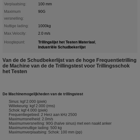
Verplaatsing:
100 mm
Maximum
90G
versnelling:
Nuttige lading:
1000kg
Max.Velocity:
2.0 m/s
Trillingslijst het Testen Materiaal
Hoogtepunt:
,
Industriële Schudbekerlijst
Van de de Schudbekerlijst van de hoge Frequentietrilling
de Machine van de de Trillingstest voor Trillingsschok
het Testen
De Machinemogelijkheden van de trillingstest
Sinus: kgf 2.000 (piek)
Willekeurig: kgf 2.000 (rms)
Schok: kgf 4.000 (piek)
Frequentiegebied: 2 Herz aan kHz 2500
Maximumsnelheid: 2.0m/s
Maximumversnelling: 90G (halve sinus) met een naakt anker
Maximumnuttige lading: 500 kg
Maximumverplaatsing: Schok: 100 mm (pp)