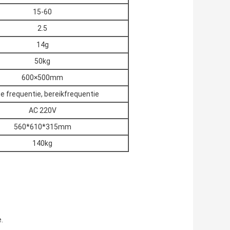
15-60
2.5
14g
50kg
600×500mm
e frequentie, bereikfrequentie
AC 220V
560*610*315mm
140kg
.