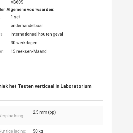
VB60S
den Algemene voorwaarden:
:
1 set
onderhandelbaar
s:
Internationaal houten geval
30 werkdagen
en:
15 reeksen/Maand
niek het Testen verticaal in Laboratorium
2,5 mm (pp)
Verplaatsing:
Nuttige lading:
50 kg