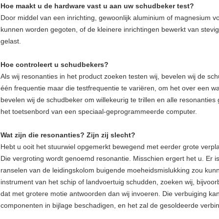
Hoe maakt u de hardware vast u aan uw schudbeker test?
Door middel van een inrichting, gewoonlijk aluminium of magnesium voo
kunnen worden gegoten, of de kleinere inrichtingen bewerkt van stevig
gelast.
Hoe controleert u schudbekers?
Als wij resonanties in het product zoeken testen wij, bevelen wij de sch
één frequentie maar die testfrequentie te variëren, om het over een wa
bevelen wij de schudbeker om willekeurig te trillen en alle resonanties 
het toetsenbord van een speciaal-geprogrammeerde computer.
Wat zijn die resonanties? Zijn zij slecht?
Hebt u ooit het stuurwiel opgemerkt bewegend met eerder grote verpl
Die vergroting wordt genoemd resonantie. Misschien ergert het u. Er is
ranselen van de leidingskolom buigende moeheidsmislukking zou kunn
instrument van het schip of landvoertuig schudden, zoeken wij, bijvo
dat met grotere motie antwoorden dan wij invoeren. Die verbuiging k
componenten in bijlage beschadigen, en het zal de gesoldeerde ver