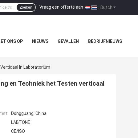
Vraag een offerte aan
|
Dutch
Zoeken
ET ONS OP
NIEUWS
GEVALLEN
BEDRIJFNIEUWS
 Verticaal In Laboratorium
ling en Techniek het Testen verticaal
mst:
Dongguang, China
LABTONE
CE/ISO