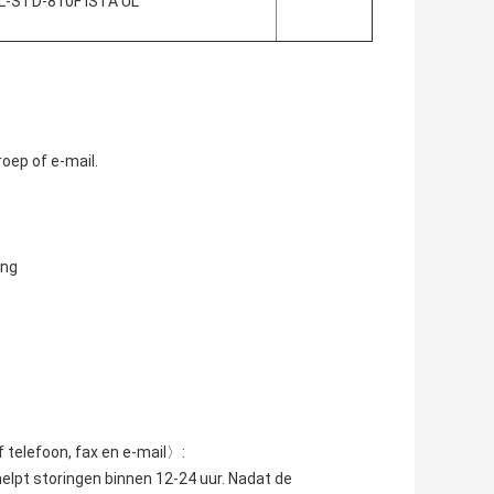
L-STD-810F ISTA UL
oep of e-mail.
ing
 telefoon, fax en e-mail〉:
elpt storingen binnen 12-24 uur. Nadat de