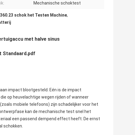
ik:
Mechanische schoktest
360.23 schok het Testen Machine
,
tterij
rtuigaccu met halve sinus
t Standaard.pdf
an impact blootgesteld. Eén is de impact
 die op heuvelachtige wegen rijden of wanneer
zoals mobiele telefoons) zijn schadelijker voor het
tontwerpfase kan de mechanische test snel het
ateriaal een passend dempend effect heeft. De ernst
al schokken.