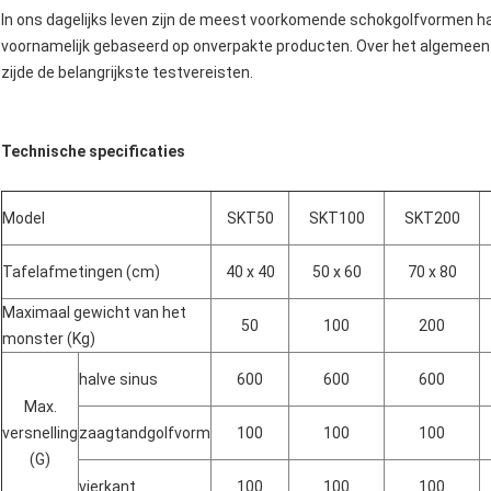
In ons dagelijks leven zijn de meest voorkomende schokgolfvormen ha
voornamelijk gebaseerd op onverpakte producten. Over het algemeen z
zijde de belangrijkste testvereisten.
Technische specificaties
Model
SKT50
SKT100
SKT200
Tafelafmetingen (cm)
40 x 40
50 x 60
70 x 80
Maximaal gewicht van het
50
100
200
monster (Kg)
halve sinus
600
600
600
Max.
versnelling
zaagtandgolfvorm
100
100
100
(G)
vierkant
100
100
100