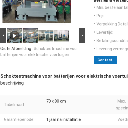
Betalen & Verzen
Min. bestelaantal
Prijs:
Verpakking Detail
Levertijd:
Betalingsconditi
Grote Afbeelding :
Schoktestmachine voor
Levering vermog
batterijen voor elektrische voertuigen
Contact
Schoktestmachine voor batterijen voor elektrische voertu
beschrijving
70 x 80 cm
Max.
Tabelmaat:
speci
Garantieperiode:
1 jaar na installatie
Voedi