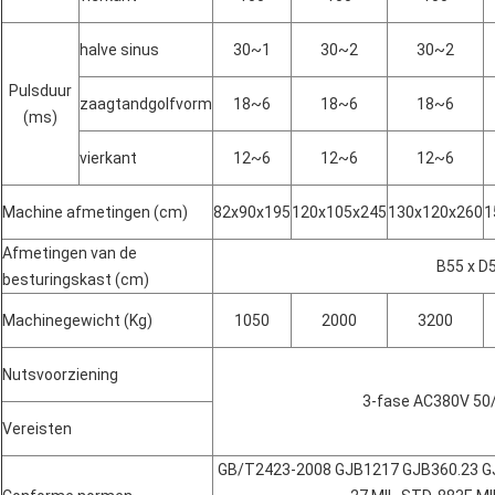
halve sinus
30~1
30~2
30~2
Pulsduur
zaagtandgolfvorm
18~6
18~6
18~6
(ms)
vierkant
12~6
12~6
12~6
Machine afmetingen (cm)
82x90x195
120x105x245
130x120x260
1
Afmetingen van de
B55 x D
besturingskast (cm)
Machinegewicht (Kg)
1050
2000
3200
Nutsvoorziening
3-fase AC380V 50
Vereisten
GB/T2423-2008 GJB1217 GJB360.23 GJ