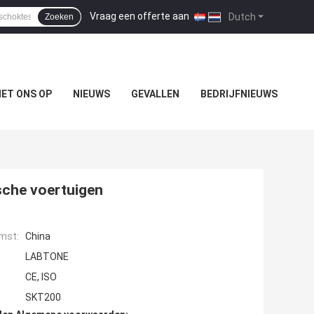
Vraag een offerte aan
|
Dutch
Zoeken
ET ONS OP
NIEUWS
GEVALLEN
BEDRIJFNIEUWS
sche voertuigen
mst:
China
LABTONE
CE, ISO
SKT200