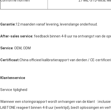
Conforme normen
27 MIL-STD-883E MI
Garantie:
12 maanden vanaf levering, levenslange onderhoud.
After-sales service:
feedback binnen 4-8 uur na ontvangst van de opr
Service
: OEM, ODM
Certificaat:
China officieel kalibratierapport van derden / CE-certificer
Klantenservice
Service tijdigheid
Wanneer een storingsrapport wordt ontvangen van de klant〈inclusief
LABTONE reageert binnen 4-8 uur (werktijd), biedt oplossingen en verh