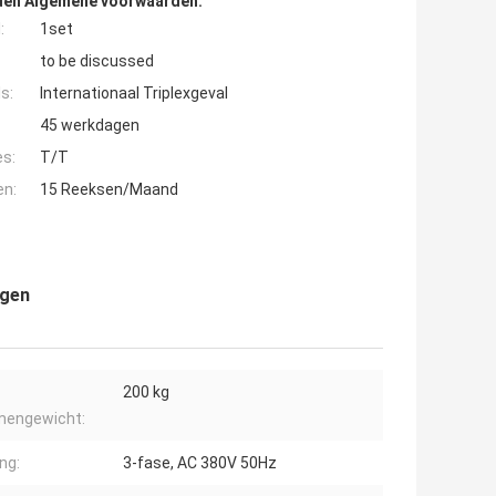
den Algemene voorwaarden:
:
1set
to be discussed
s:
Internationaal Triplexgeval
45 werkdagen
es:
T/T
en:
15 Reeksen/Maand
igen
200 kg
mengewicht:
ng:
3-fase, AC 380V 50Hz