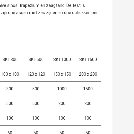
lve sinus, trapezium en zaagtand. De test is
ijn drie assen met zes zijden en drie schokken per
SKT300
SKT500
SKT1000
SKT1500
100 x 100
120 x 120
150 x 150
200 x 200
300
500
1000
1500
500
500
300
300
100
100
100
100
60
50
50
50