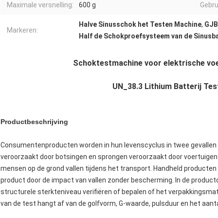
Maximale versnelling:
600 g
Gebru
Halve Sinusschok het Testen Machine
,
GJB
Markeren:
Half de Schokproefsysteem van de Sinusba
Schoktestmachine voor elektrische voe
UN_38.3 Lithium Batterij Tes
Productbeschrijving
Consumentenproducten worden in hun levenscyclus in twee gevallen a
veroorzaakt door botsingen en sprongen veroorzaakt door voertuigen
mensen op de grond vallen tijdens het transport. Handheld producten (
product door de impact van vallen zonder bescherming. In de produc
structurele sterkteniveau verifiëren of bepalen of het verpakkingsm
van de test hangt af van de golfvorm, G-waarde, pulsduur en het aant