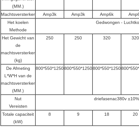
(MM.)
Machtsversterker
Amp3k
Amp3k
Amp6k
Amp
Het koelen
Gedwongen - Luchtko
Methode
Het Gewicht van
250
250
320
320
de
machtsversterker
(kg)
De Afmeting
800*550*1250
800*550*1250
800*550*1250
800*550
L*W*H van de
machtsversterker
(MM.)
Nut
driefasenac380v ±10
Vereisten
Totale capaciteit
8
9
18
20
(kW)