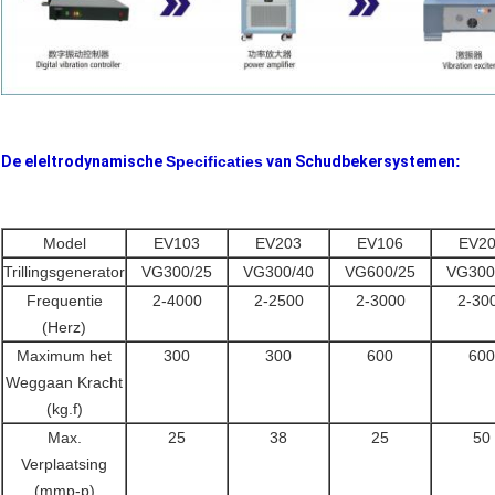
De eleltrodynamische
Specificaties
van Schudbekersystemen
:
Model
EV103
EV203
EV106
EV2
Trillingsgenerator
VG300/25
VG300/40
VG600/25
VG300
Frequentie
2-4000
2-2500
2-3000
2-30
(Herz)
Maximum het
300
300
600
600
Weggaan Kracht
(kg.f)
Max.
25
38
25
50
Verplaatsing
(mmp-p)