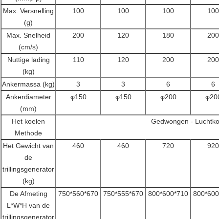
Max. Versnelling
100
100
100
100
(g)
Max. Snelheid
200
120
180
200
(cm/s)
Nuttige lading
110
120
200
200
(kg)
Ankermassa (kg)
3
3
6
6
Ankerdiameter
φ150
φ150
φ200
φ20
(mm)
Het koelen
Gedwongen - Luchtko
Methode
Het Gewicht van
460
460
720
920
de
trillingsgenerator
(kg)
De Afmeting
750*560*670
750*555*670
800*600*710
800*600
L*W*H van de
trillingsgenerator