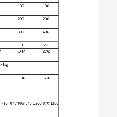
100
100
200
200
300
400
10
20
0
φ240
φ320
eling
1100
1600
*710
845*685*840
1200*870*1100