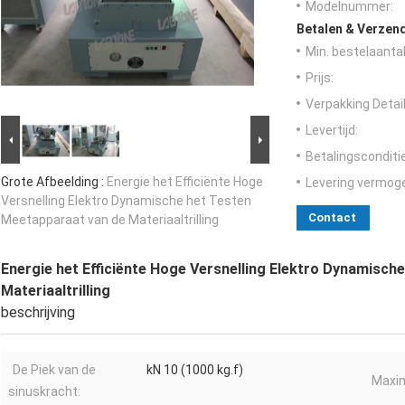
Modelnummer:
Betalen & Verzen
Min. bestelaantal
Prijs:
Verpakking Detail
Levertijd:
Betalingsconditi
Grote Afbeelding :
Energie het Efficiënte Hoge
Levering vermog
Versnelling Elektro Dynamische het Testen
Contact
Meetapparaat van de Materiaaltrilling
Energie het Efficiënte Hoge Versnelling Elektro Dynamisch
Materiaaltrilling
beschrijving
De Piek van de
kN 10 (1000 kg.f)
Maxim
sinuskracht: