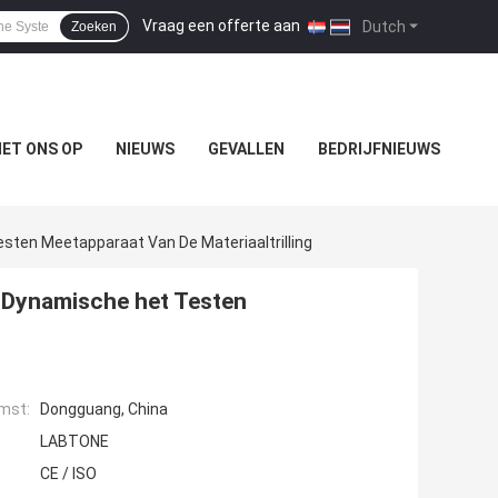
Vraag een offerte aan
|
Dutch
Zoeken
ET ONS OP
NIEUWS
GEVALLEN
BEDRIJFNIEUWS
esten Meetapparaat Van De Materiaaltrilling
o Dynamische het Testen
mst:
Dongguang, China
LABTONE
CE / ISO