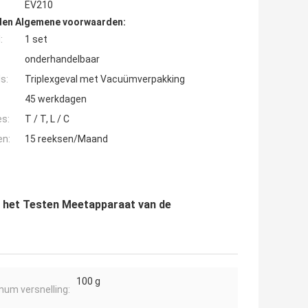
EV210
den Algemene voorwaarden:
:
1 set
onderhandelbaar
s:
Triplexgeval met Vacuümverpakking
45 werkdagen
es:
T / T, L / C
en:
15 reeksen/Maand
e het Testen Meetapparaat van de
100 g
um versnelling: