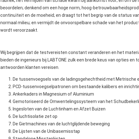
fabriek; het vermijden van schade kwam bij aankomst voor; en om de 
beoordelen; denkend om een hoge norm, hoog-betrouwbaarheidsproduct
continuïteit en de moeheid; en draagt tot het begrip van de status van 
normaal milieu; en vermijdt de onvoorspelbare schade van het product d
wordt veroorzaakt.
Wij begrijpen dat de testvereisten constant veranderen en het materia
bieden de ingenieurs bij LABTONE zulk een brede keus van opties en t
antwoorden klanten vereisen.
De tussenvoegsels van de ladingsgehechtheid met Metrische 
PCD-tussenvoegselpatronen om bestaande kalibers en inrichti
Ankerkaders in Magnesium of Aluminium
Gemotoriseerd de Omwentelingssysteem van het Schudbeker
Ingesloten van de Luchtinham en Afzet Buizen
De luchtisolatie zet op
De Gietmachines van de luchtglijdende beweging
De Lijsten van de Unibasemisstap
Standalone Misstaplijsten