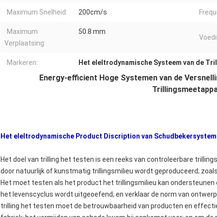
Maximum Snelheid:
200cm/s
Frequ
Maximum
50.8 mm
Voedi
Verplaatsing:
Markeren:
Het eleltrodynamische Systeem van de Tri
Energy-efficient Hoge Systemen van de Versnell
Trillingsmeetapp
Het eleltrodynamische Product Discription van Schudbekersyste
Het doel van trilling het testen is een reeks van controleerbare trilli
door natuurlijk of kunstmatig trillingsmilieu wordt geproduceerd; zoals
Het moet testen als het product het trillingsmilieu kan ondersteunen d
het levenscyclus wordt uitgeoefend; en verklaar de norm van ontwerp
trilling het testen moet de betrouwbaarheid van producten en effecti