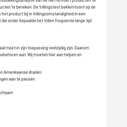
mislukkingsanalyse van de niet-uitvoert producten te
en te bereiken. De trillingstest beklemtoont op de
het product bij in trillingsomstandigheid in een
ie onder bepaalde het trillen frequentie lange tijd
al moet in zijn toepassing veelzijdig zijn. Daarom
oebehoren aan. Wij moeten hier aan helpen en
en Amerikaanse draden
ngen aan te passen
lichaam