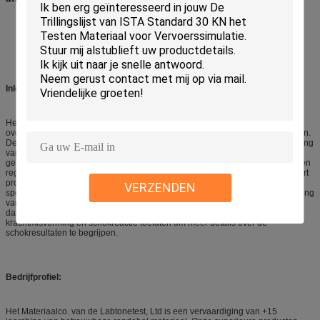
Inleiding aan de schok die systeem en zijn eigenschappen meten
Het systeem is met mil-std-810, gjb-150-18-86 en iec68-2-27 normen in
overeenstemming, en heeft nauwkeurige en snelle drukgolf vermogen vangen.
De max. samplefrequentie is 1MHz, daarom, u vereist geen zorg over weglating
van minder belangrijke schokgebeurtenissen. Het systeem is ook een
geïntegreerde oplossing, te hoeven u niet met golfvorm bezig zijn bekijkend en
registrerend, aangezien het systeem schokgebeurtenis kan vangen en rapport
produceren, wat nog belangrijker is, kan het systeem u van het
VERZENDEN
spectrumanalyse van de schokreactie voorzien (SRS) om efficiënte beoordeling
van potentiële schade te vergemakkelijken van schokimpuls aan het
daadwerkelijke systeem. Uiteindelijk, kan de hulpanalyse van
krachtmisvorming en schokreactie toelaten om meer details over de
schokresultaten te begrijpen.
Bedrijfprofiel:
Het Materiaalco. van de Labtonetest, Ltd is een vervaardiging van +15