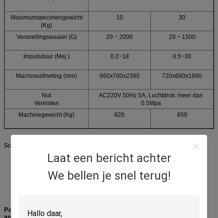
Maximumspecimengewicht
10
30
(Kg)
Versnellingswaaier (G)
20 ~ 2000
20 ~ 1500
Impulsduur (Mej.)
0.2~18
0.5~30
Machineafmeting (mm)
660x700x2380
720x680x1890
Nut
AC220V 50Hz 5A, Luchtdruk: meer dan
Vereisten
0.5Mpa
Machinegewicht (Kg)
820
650
Schok het testen het Diagram van het Systeemblok
Laat een bericht achter
We bellen je snel terug!