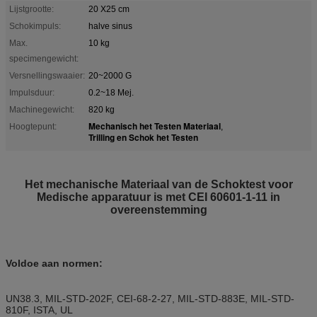
Lijstgrootte:
20 X25 cm
Schokimpuls:
halve sinus
Max.
10 kg
specimengewicht:
Versnellingswaaier:
20~2000 G
Impulsduur:
0.2~18 Mej.
Machinegewicht:
820 kg
Mechanisch het Testen Materiaal
Hoogtepunt:
,
Trilling en Schok het Testen
Het mechanische Materiaal van de Schoktest voor
Medische apparatuur is met CEI 60601-1-11 in
overeenstemming
Voldoe aan normen:
UN38.3, MIL-STD-202F, CEI-68-2-27, MIL-STD-883E, MIL-STD-
810F, ISTA, UL