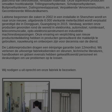
jaarchina van betrouwbaar, rendabel materiaal. Onze superieure producten
omvatten hoofdzakelijk: Trillingsproefsystemen, Schokproefsystemen,
Builproefsystemen, Dalingsmeetapparaat, Verpakkende Vervoerssimulators, en
Gecombineerde Milieutestkamers.
Labtone begonnen die zaken in 2002 in een installatie in Shenzhen wordt en
naar onze nieuwe, uitgebreide 6.000 vierkante meterfaciliteit wordt verplaatst
gevestigd die in Dongguan, Guangdong in 2015. Vandaag, worden onze
producten gevonden rond de wereld in elektronika, automobiel, ruimtevaart,
telecommunicatie, opto-elektronicainstrument en industriële
machinestoepassingen. Onze ervaring en verplichting aan nieuw
productontwikkeling hebben in producten geresulteerd die makkelijk te
gebruiken, nauwkeurig en ontworpen zijn voor decennia van de dienst.
De Labtoneproducten dragen een éénjarige garantie (van 12months). Wij
verlenen de uitvoerige fabrieksdiensten en steunen, technische literatures,
handboeken en gidsen evenals hebben gekwalificeerdd personeel en
deskundigen om uw problemen op te lossen.
Wij nodigen u uit oprecht om onze fabriek te bezoeken.