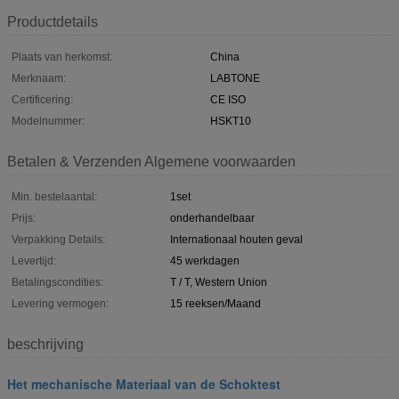
Productdetails
Plaats van herkomst:
China
Merknaam:
LABTONE
Certificering:
CE ISO
Modelnummer:
HSKT10
Betalen & Verzenden Algemene voorwaarden
Min. bestelaantal:
1set
Prijs:
onderhandelbaar
Verpakking Details:
Internationaal houten geval
Levertijd:
45 werkdagen
Betalingscondities:
T / T, Western Union
Levering vermogen:
15 reeksen/Maand
beschrijving
Het mechanische Materiaal van de Schoktest