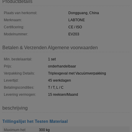
Productdetails
Plaats van herkomst:
Dongguang, China
Merknaam:
LABTONE
Certificering:
CE / ISO
Modelnummer:
EV203
Betalen & Verzenden Algemene voorwaarden
Min. bestelaantal:
1 set
Prijs:
onderhandelbaar
Verpakking Details:
Triplexgeval met Vacuümverpakking
Levertijd:
45 werkdagen
Betalingscondities:
T / T, L / C
Levering vermogen:
15 reeksen/Maand
beschrijving
Trillingslijst het Testen Materiaal
Maximum het
300 kg