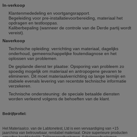
In-verkoop
Klantenmededeling en voortgangsrapport.
Begeleiding voor pre-installatievoorbereiding, materiaal het
opdragen en testlooppas.
Kaliberbepaling (wanneer de controle van de Derde partij wordt
vereist).
Naverkoop
Technische opleiding: verrichting van materiaal, dagelijks
onderhoud, gemeenschappelijke foutendiagnose en het
oplossen van problemen.
De geplande dienst ter plaatse: Opsporing van probleem zo
spoedig mogelijk om materiaal en antropogene gevaren te
elimineren. Dit moet materiaalverrichting op lange termijn en
stabiele evenals levering van recentste technische informatie
verzekeren.
Technische ondersteuning: de speciale betaalde diensten
worden verleend volgens de behoeften van de klant.
Bedrijfprofiel:
Het Materiaalco. van de Labtonetest, Ltd is een vervaardiging van +15
jaarchina van betrouwbaar, rendabel materiaal. Onze superieure producten
omvatten hoofdzakelijk: Trillingsproefsystemen, Schokproefsystemen,