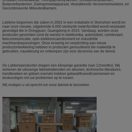
Builproefsystemen, Dalingsmeetapparaat, Verpakkende Vervoerssimulators, en
Gecombineerde Milieutestkamers.
Labtone begonnen die zaken in 2002 in een installatie in Shenzhen wordt en
naar onze nieuwe, uitgebreide 6.000 vierkante meterfaciliteit wordt verplaatst
gevestigd die in Dongguan, Guangdong in 2015. Vandaag, worden onze
producten gevonden rond de wereld in elektronika, automobiel, ruimtevaart,
telecommunicatie, opto-elektronicainstrument en industriële
machinestoepassingen. Onze ervaring en verplichting aan nieuw
productontwikkeling hebben in producten geresulteerd die makkelijk te
gebruiken, nauwkeurig en ontworpen zijn voor decennia van de dienst.
De Labtoneproducten dragen een éénjarige garantie (van 12months). Wij
verlenen de uitvoerige fabrieksdiensten en steunen, technische literatures,
handboeken en gidsen evenals hebben gekwalificeerdd personeel en
deskundigen om uw problemen op te lossen.
Wij nodigen u uit oprecht om onze fabriek te bezoeken.