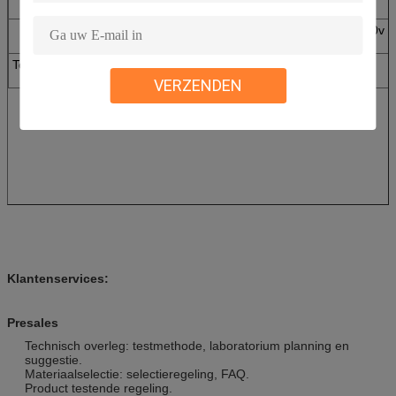
(MM.)
Nut
driefasenac380v 
Vereisten
Totale capaciteit
8
9
18
(kW)
VERZENDEN
Klantenservices:
Presales
Technisch overleg: testmethode, laboratorium planning en
suggestie.
Materiaalselectie: selectieregeling, FAQ.
Product testende regeling.