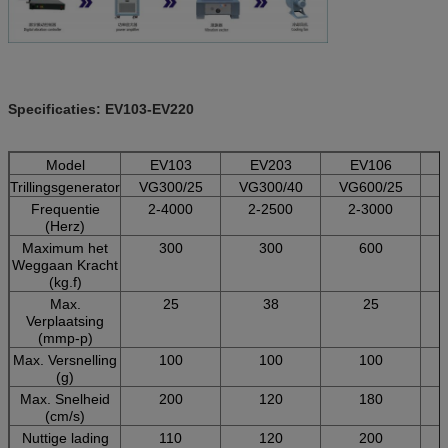
Specificaties: EV103-EV220
Model
EV103
EV203
EV106
Trillingsgenerator
VG300/25
VG300/40
VG600/25
V
Frequentie
2-4000
2-2500
2-3000
(Herz)
Maximum het
300
300
600
Weggaan Kracht
(kg.f)
Max.
25
38
25
Verplaatsing
(mmp-p)
Max. Versnelling
100
100
100
(g)
Max. Snelheid
200
120
180
(cm/s)
Nuttige lading
110
120
200