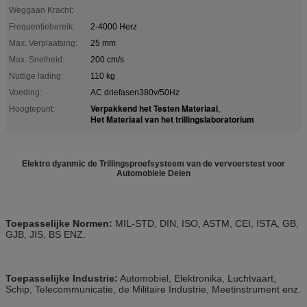
Weggaan Kracht:
Frequentiebereik:
2-4000 Herz
Max. Verplaatsing:
25 mm
Max. Snelheid:
200 cm/s
Nuttige lading:
110 kg
Voeding:
AC driefasen380v/50Hz
Verpakkend het Testen Materiaal
Hoogtepunt:
,
Het Materiaal van het trillingslaboratorium
Elektro dyanmic de Trillingsproefsysteem van de vervoerstest voor
Automobiele Delen
Toepasselijke Normen:
MIL-STD, DIN, ISO, ASTM, CEI, ISTA, GB,
GJB, JIS, BS ENZ.
Toepasselijke Industrie:
Automobiel, Elektronika, Luchtvaart,
Schip, Telecommunicatie, de Militaire Industrie, Meetinstrument enz.