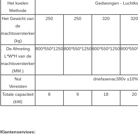
Het koelen
Gedwongen - Luchtko
Methode
Het Gewicht van
250
250
320
320
de
machtsversterker
(kg)
De Afmeting
800*550*1250
800*550*1250
800*550*1250
800*550
L*W*H van de
machtsversterker
(MM.)
Nut
driefasenac380v ±10
Vereisten
Totale capaciteit
8
9
18
20
(kW)
Klantenservices: