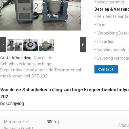
Modelnummer:
Betalen & Verzen
Min. bestelaantal
Prijs:
Verpakking Detail
Levertijd:
Betalingsconditi
Grote Afbeelding :
Van de de
Levering vermog
Schudbekertrilling van hoge
Contact
Frequentieelectodynamic de Testmateriaal
met Normen mil-STD 202
Van de de Schudbekertrilling van hoge Frequentieelectod
202
beschrijving
Maximum het
300 kg
Frequ
Weggaan Kracht: