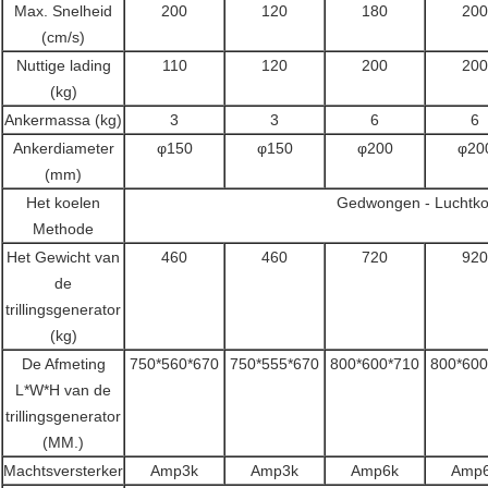
Max. Snelheid
200
120
180
200
(cm/s)
Nuttige lading
110
120
200
200
(kg)
Ankermassa (kg)
3
3
6
6
Ankerdiameter
φ150
φ150
φ200
φ20
(mm)
Het koelen
Gedwongen - Luchtko
Methode
Het Gewicht van
460
460
720
920
de
trillingsgenerator
(kg)
De Afmeting
750*560*670
750*555*670
800*600*710
800*600
L*W*H van de
trillingsgenerator
(MM.)
Machtsversterker
Amp3k
Amp3k
Amp6k
Amp