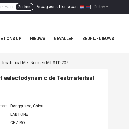
Vraag een offerte aan
|
Dutch
Zoeken
ET ONS OP
NIEUWS
GEVALLEN
BEDRIJFNIEUWS
estmateriaal Met Normen Mil-STD 202
tieelectodynamic de Testmateriaal
mst:
Dongguang, China
LABTONE
CE / ISO