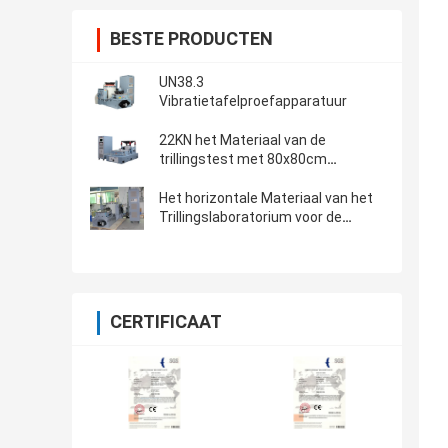
BESTE PRODUCTEN
UN38.3
Vibratietafelproefapparatuur
22KN het Materiaal van de
trillingstest met 80x80cm
Testlijst,
Trillingscontrolemechanisme vcs-
Het horizontale Materiaal van het
2
Trillingslaboratorium voor de
Batterijen RTCA -227 van het
vliegtuigenlithium
CERTIFICAAT