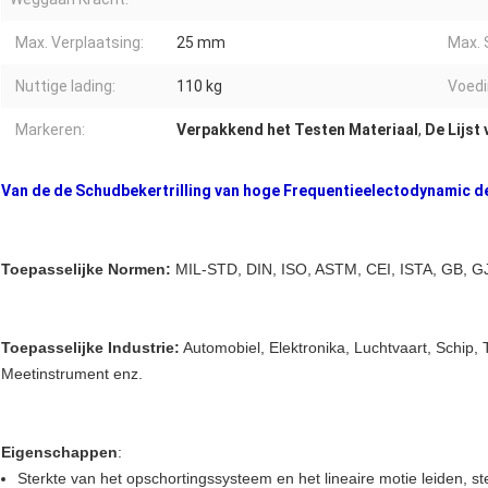
Max. Verplaatsing:
25 mm
Max. 
Nuttige lading:
110 kg
Voedi
Markeren:
Verpakkend het Testen Materiaal
,
De Lijst 
Van de de Schudbekertrilling van hoge Frequentieelectodynamic 
Toepasselijke Normen:
MIL-STD, DIN, ISO, ASTM, CEI, ISTA, GB, GJ
Toepasselijke Industrie:
Automobiel, Elektronika, Luchtvaart, Schip, T
Meetinstrument enz.
Eigenschappen
:
Sterkte van het opschortingssysteem en het lineaire motie leiden, 