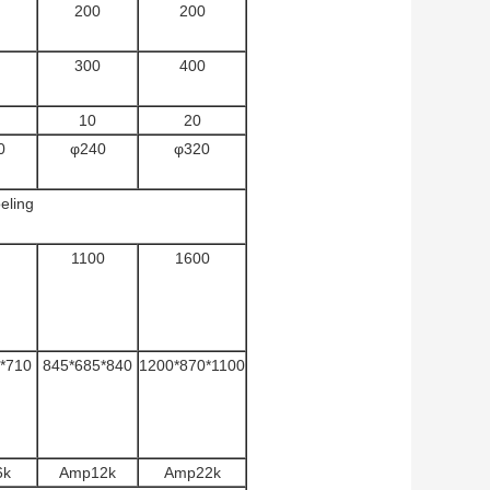
200
200
300
400
10
20
0
φ240
φ320
eling
1100
1600
*710
845*685*840
1200*870*1100
6k
Amp12k
Amp22k