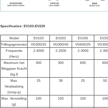
Specificaties: EV103-EV220
Model
EV103
EV203
EV106
EV2
Trillingsgenerator
VG300/25
VG300/40
VG600/25
VG300
Frequentie
2-4000
2-2500
2-3000
2-30
(Herz)
Maximum het
300
300
600
600
Weggaan Kracht
(kg.f)
Max.
25
38
25
50
Verplaatsing
(mmp-p)
Max. Versnelling
100
100
100
100
(g)