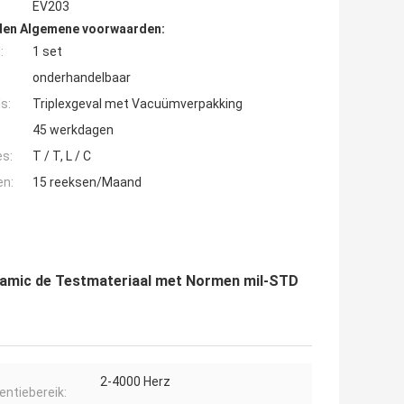
EV203
den Algemene voorwaarden:
:
1 set
onderhandelbaar
s:
Triplexgeval met Vacuümverpakking
45 werkdagen
es:
T / T, L / C
en:
15 reeksen/Maand
ynamic de Testmateriaal met Normen mil-STD
2-4000 Herz
entiebereik: