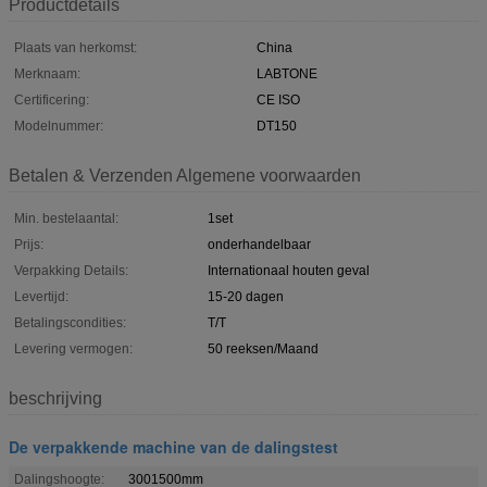
Productdetails
Plaats van herkomst:
China
Merknaam:
LABTONE
Certificering:
CE ISO
Modelnummer:
DT150
Betalen & Verzenden Algemene voorwaarden
Min. bestelaantal:
1set
Prijs:
onderhandelbaar
Verpakking Details:
Internationaal houten geval
Levertijd:
15-20 dagen
Betalingscondities:
T/T
Levering vermogen:
50 reeksen/Maand
beschrijving
De verpakkende machine van de dalingstest
Dalingshoogte:
3001500mm