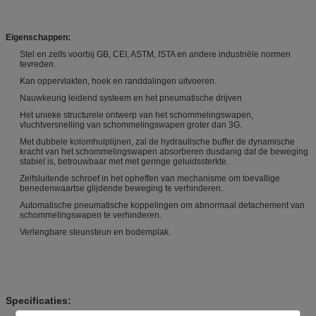
Eigenschappen:
Stel en zelfs voorbij GB, CEI, ASTM, ISTA en andere industriële normen
tevreden.
Kan oppervlakten, hoek en randdalingen uitvoeren.
Nauwkeurig leidend systeem en het pneumatische drijven
Het unieke structurele ontwerp van het schommelingswapen,
vluchtversnelling van schommelingswapen groter dan 3G.
Met dubbele kolomhulplijnen, zal de hydraulische buffer de dynamische
kracht van het schommelingswapen absorberen dusdanig dat de beweging
stabiel is, betrouwbaar met met geringe geluidssterkte.
Zelfsluitende schroef in het opheffen van mechanisme om toevallige
benedenwaartse glijdende beweging te verhinderen.
Automatische pneumatische koppelingen om abnormaal detachement van
schommelingswapen te verhinderen.
Verlengbare steunsteun en bodemplak.
Specificaties: