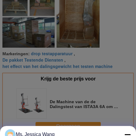
drop testapparatuur
Markeringen:
,
De pakket Testende Diensten
,
het effect van het dalingsgewicht het testen machine
Krijg de beste prijs voor
De Machine van de de
Dalingstest van ISTA3A 6A om Te
verpakken
Doorgaan
Ms. Jessica Wang