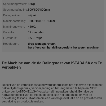
Specimengewicht:
85Kg
Specimenafmeting:
800*800*800mm
Dalingswijze:
vrijheid
Machineafmeting:
1500*1000*2150mm
Machinegewicht:
480Kg
Garantie:
12 maanden
Luchtdruk:
0.5-0.7Mpa
drop testapparatuur
Hoogtepunt:
,
het effect van het dalingsgewicht het testen machine
De Machine van de de Dalingstest van ISTA3A 6A om Te
verpakken
De test van de verpakkingsdaling wordt gebruikt om het effect van effect op het
pakket tijdens gebruik, vervoer, lading en het leegmaken te bepalen. Strikt
ontworpen LABTONE „1G+“ verzekert zijn nauwkeurigheid. Behalve de
nauwkeurige test van de vliegtuigdaling, kan het randdaling en van de
hoekdaling test ook uitvoeren om een volledige evaluatie op de prestaties van
verpakking en product te maken.