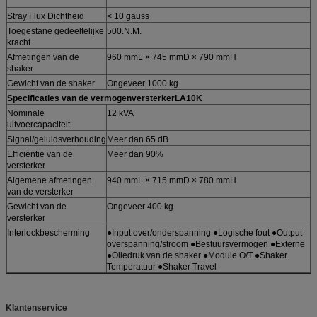
Stray Flux Dichtheid
< 10 gauss
Toegestane gedeeltelijke
500.N.M.
kracht
Afmetingen van de
960 mmL × 745 mmD × 790 mmH
shaker
Gewicht van de shaker
Ongeveer 1000 kg.
Specificaties van de vermogenversterker
LA10K
Nominale
12 kVA
uitvoercapaciteit
Signal/geluidsverhouding
Meer dan 65 dB
Efficiëntie van de
Meer dan 90%
versterker
Algemene afmetingen
940 mmL × 715 mmD × 780 mmH
van de versterker
Gewicht van de
Ongeveer 400 kg.
versterker
Interlockbescherming
●Input over/onderspanning ●Logische fout ●Output
overspanning/stroom ●Bestuursvermogen ●Externe
●Oliedruk van de shaker ●Module O/T ●Shaker
Temperatuur ●Shaker Travel
Klantenservice