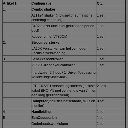
Artikel 1
Configuratie
Qty.
1.
Combo shaker
A11T24 shaker (inclusief pneumatische
1 set
centering controller)
B402 blazer (inclusief geluidsdemper en
1 set
duct)
Kopverruimer VT80CM
1 set
2.
Stroomversterker
LA10K Versterker van het vermogen
1 set
(inclusief veldvoeding)
3
.
Schakkercontroller
1 set
VCS5X-02 shaker controller
1 set
(hardware: 2 Input / 1 Drive. Toepassing:
Willekeurig/Sine/Shock)
LTE-C02A01 versnellingsmeters (inclusief
2 sets
kabel BNC-M5 met een lengte van 7 m en
een laag geluidsniveau)
Computer
(inclusief toetsenbord, muis en
0 set
monitor)
4
Handleiding
1 set
5
Een
Ccessoriën
1 set
Onderhoudswerktuigen
1 set