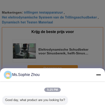
trillingen testapparatuur
Markeringen:
,
Het eleltrodynamische Systeem van de Trillingsschudbeker
,
Dynamisch het Testen Materiaal
Krijg de beste prijs voor
Eleltrodynamische Schudbeker
voor Sinusbereik, helft-Sinus
Schok en Willekeurige
Trillingstest
Doorgaan
Ms.Sophie Zhou
Eleltrodynamische Trillingsschudbeker
Meer
5:25 PM
Good day, what product are you looking for?