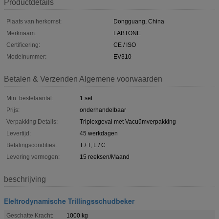
Productdetails
Plaats van herkomst:
Dongguang, China
Merknaam:
LABTONE
Certificering:
CE / ISO
Modelnummer:
EV310
Betalen & Verzenden Algemene voorwaarden
Min. bestelaantal:
1 set
Prijs:
onderhandelbaar
Verpakking Details:
Triplexgeval met Vacuümverpakking
Levertijd:
45 werkdagen
Betalingscondities:
T / T, L / C
Levering vermogen:
15 reeksen/Maand
beschrijving
Eleltrodynamische Trillingsschudbeker
Geschatte Kracht:
1000 kg