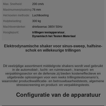
Max. Snelheid:
200 cm/s
Maximumverplaatsing:
76 mm
Het koelen methode:
Luchtkoeling
Hulpbelasting:
300 kg
Machtsversterker:
driefasenac 380V 50Hz
trillingen testapparatuur
Hoogtepunt:
,
Dynamisch het Testen Materiaal
Elektrodynamische shaker voor sinus-sweep, halfsine-
schok en willekeurige trillingen
Dit veelzijdige assortiment middelgrote shakers wordt veel gebruikt
in de automobiel-, lucht- en ruimtevaart-, transport- en
verpakkingssector en de defensie.zij bieden kosteneffectieve en
uitgebreide oplossingen voor een reeks trillingstestscenario's,
waaronder productkwalificatie- en betrouwbaarheidstests, algemene
stressscreening en product- en verpakkingstests.
Configuratie van de apparatuur