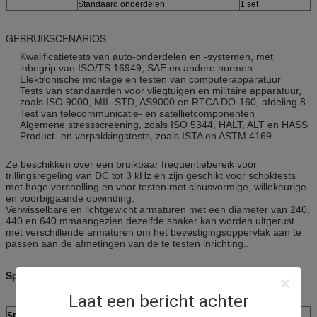
Standaard onderdelen
1 set
GEBRUIKSCENARIOS
Kwalificatietests van auto-onderdelen en -systemen, met
inbegrip van ISO/TS 16949, SAE en andere normen
Elektronische montage en testen van computerapparatuur
Tests van standaarden voor vliegtuigen en militaire apparatuur,
zoals ISO 9000, MIL-STD, AS9000 en RTCA DO-160, afdeling 8
Test van telecommunicatie- en satellietcomponenten
Algemene stressscreening, zoals ISO 5344, HALT, ALT en HASS
Product- en verpakkingstests, zoals ISTA en ASTM 4169
Ze beschikken over een bruikbaar frequentiebereik voor
trillingsregeling van DC tot 3 kHz en zijn geschikt voor schoktests
met hoge versnelling en voor testen met sinusvormige, willekeurige
en voorbijgaande opwinding.
Verwisselbare en lichtgewicht armaturen met een diameter van 240,
440 en 640 mmaangezien dezelfde shaker kan worden uitgerust
met verschillende armaturen om het bevestigingsoppervlak aan te
passen aan de afmetingen van de te testen inrichting..
Specificaties
Laat een bericht achter
Specificaties van de shaker