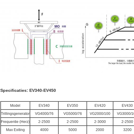
Specificaties: EV340-EV450
Model
EV340
EV350
EV420
EV430
Trillingsgenerator
VG4000/76
VG5000/76
VG2000/100
VG3000/1
Frequentie (Herz)
2-2500
2-2500
2-3000
2-2500
Max Exiting
4000
5000
2000
3200