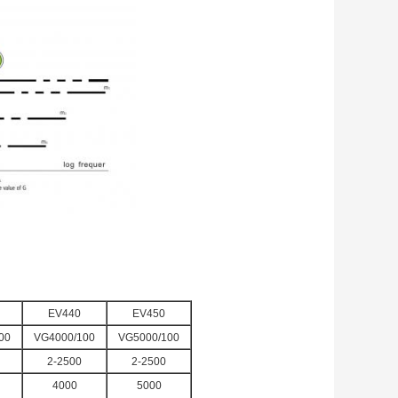
EV440
EV450
00
VG4000/100
VG5000/100
2-2500
2-2500
4000
5000