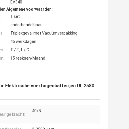
EV340
den Algemene voorwaarden:
:
1 set
onderhandelbaar
s:
Triplexgeval met Vacuümverpakking
45 werkdagen
es:
T / T, L / C
en:
15 reeksen/Maand
or Elektrische voertuigenbatterijen UL 2580
40kN
keurige kracht: