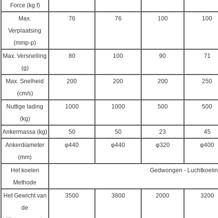
Force (kg.f)
Max.
76
76
100
100
Verplaatsing
(mmp-p)
Max. Versnelling
80
100
90
71
(g)
Max. Snelheid
200
200
200
250
(cm/s)
Nuttige lading
1000
1000
500
500
(kg)
Ankermassa (kg)
50
50
23
45
Ankerdiameter
φ440
φ440
φ320
φ400
(mm)
Het koelen
Gedwongen - Luchtkoeli
Methode
Het Gewicht van
3500
3800
2000
3200
de