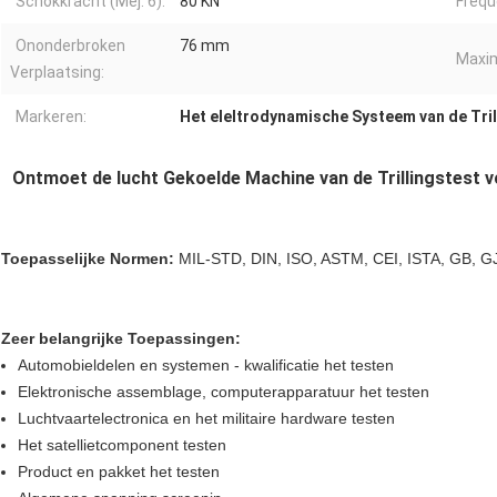
Schokkracht (Mej. 6):
80 KN
Frequ
Ononderbroken
76 mm
Maxim
Verplaatsing:
Markeren:
Het eleltrodynamische Systeem van de Tri
Ontmoet de lucht Gekoelde Machine van de Trillingstest v
Toepasselijke Normen:
MIL-STD, DIN, ISO, ASTM, CEI, ISTA, GB, GJ
Zeer belangrijke Toepassingen:
Automobieldelen en systemen - kwalificatie het testen
Elektronische assemblage, computerapparatuur het testen
Luchtvaartelectronica en het militaire hardware testen
Het satellietcomponent testen
Product en pakket het testen