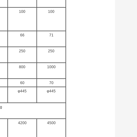
100
100
66
71
250
250
800
1000
60
70
φ445
φ445
ng
4200
4500