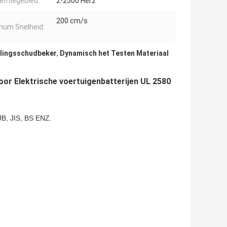
entiegebied:
2-2500 Herz
200 cm/s
um Snelheid:
llingsschudbeker
,
Dynamisch het Testen Materiaal
oor Elektrische voertuigenbatterijen UL 2580
B, JIS, BS ENZ.