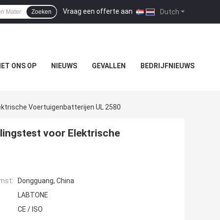
Vraag een offerte aan
|
Dutch
Zoeken
ET ONS OP
NIEUWS
GEVALLEN
BEDRIJFNIEUWS
ktrische Voertuigenbatterijen UL 2580
lingstest voor Elektrische
mst:
Dongguang, China
LABTONE
CE / ISO