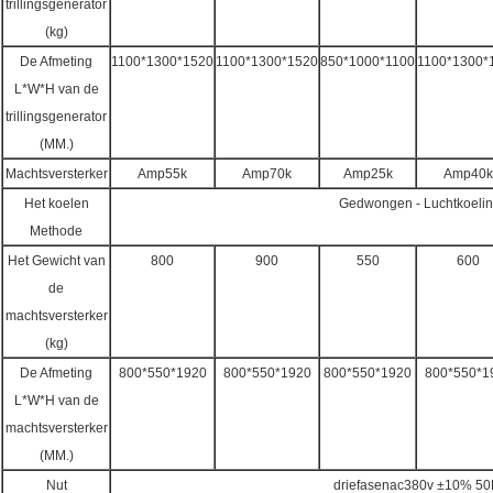
trillingsgenerator
(kg)
De Afmeting
1100*1300*1520
1100*1300*1520
850*1000*1100
1100*1300*
L*W*H van de
trillingsgenerator
(MM.)
Machtsversterker
Amp55k
Amp70k
Amp25k
Amp40k
Het koelen
Gedwongen - Luchtkoeli
Methode
Het Gewicht van
800
900
550
600
de
machtsversterker
(kg)
De Afmeting
800*550*1920
800*550*1920
800*550*1920
800*550*1
L*W*H van de
machtsversterker
(MM.)
Nut
driefasenac380v ±10% 50