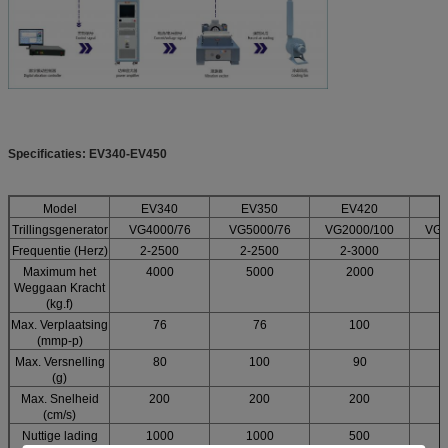
Specificaties: EV340-EV450
Model
EV340
EV350
EV420
Trillingsgenerator
VG4000/76
VG5000/76
VG2000/100
VG3
Frequentie (Herz)
2-2500
2-2500
2-3000
2
Maximum het
4000
5000
2000
Weggaan Kracht
(kg.f)
Max. Verplaatsing
76
76
100
(mmp-p)
Max. Versnelling
80
100
90
(g)
Max. Snelheid
200
200
200
(cm/s)
Nuttige lading
1000
1000
500