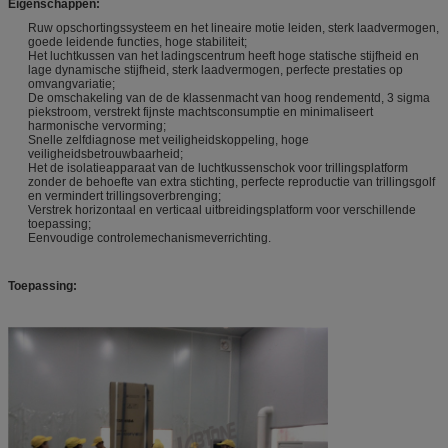
Eigenschappen:
Ruw opschortingssysteem en het lineaire motie leiden, sterk laadvermogen,
goede leidende functies, hoge stabiliteit;
Het luchtkussen van het ladingscentrum heeft hoge statische stijfheid en
lage dynamische stijfheid, sterk laadvermogen, perfecte prestaties op
omvangvariatie;
De omschakeling van de de klassenmacht van hoog rendementd, 3 sigma
piekstroom, verstrekt fijnste machtsconsumptie en minimaliseert
harmonische vervorming;
Snelle zelfdiagnose met veiligheidskoppeling, hoge
veiligheidsbetrouwbaarheid;
Het de isolatieapparaat van de luchtkussenschok voor trillingsplatform
zonder de behoefte van extra stichting, perfecte reproductie van trillingsgolf
en vermindert trillingsoverbrenging;
Verstrek horizontaal en verticaal uitbreidingsplatform voor verschillende
toepassing;
Eenvoudige controlemechanismeverrichting.
Toepassing: