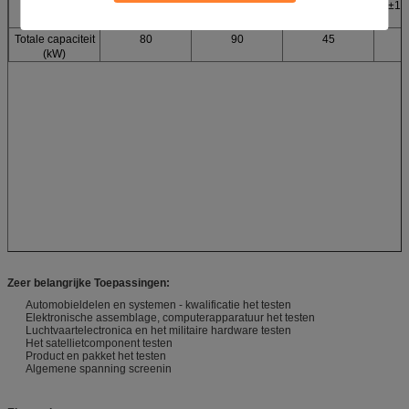
Nut
driefasenac380v ±1
Vereisten
Totale capaciteit
80
90
45
(kW)
Zeer belangrijke Toepassingen:
Automobieldelen en systemen - kwalificatie het testen
Elektronische assemblage, computerapparatuur het testen
Luchtvaartelectronica en het militaire hardware testen
Het satellietcomponent testen
Product en pakket het testen
Algemene spanning screenin