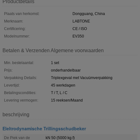
Productdetails
Plaats van herkomst:
Dongguang, China
Merknaam:
LABTONE
Certificering:
CE / ISO
Modelnummer:
EV350
Betalen & Verzenden Algemene voorwaarden
Min. bestelaantal:
1 set
Prijs:
onderhandelbaar
Verpakking Details:
Triplexgeval met Vacuümverpakking
Levertijd:
45 werkdagen
Betalingscondities:
T / T, L / C
Levering vermogen:
15 reeksen/Maand
beschrijving
Eleltrodynamische Trillingsschudbeker
De Piek van de
kN 50 (5000 kg.f)