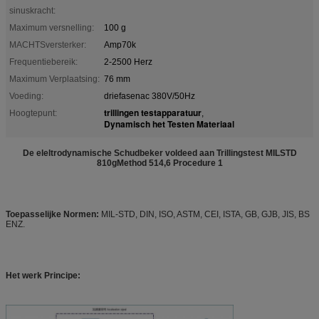
sinuskracht:
Maximum versnelling:
100 g
MACHTSversterker:
Amp70k
Frequentiebereik:
2-2500 Herz
Maximum Verplaatsing:
76 mm
Voeding:
driefasenac 380V/50Hz
trillingen testapparatuur
Hoogtepunt:
,
Dynamisch het Testen Materiaal
De eleltrodynamische Schudbeker voldeed aan Trillingstest MILSTD
810gMethod 514,6 Procedure 1
Toepasselijke Normen:
MIL-STD, DIN, ISO, ASTM, CEI, ISTA, GB, GJB, JIS, BS
ENZ.
Het werk Principe: