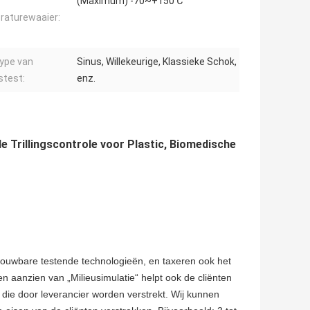
(Maximum) -70~+150℃
aturewaaier:
ype van
Sinus, Willekeurige, Klassieke Schok,
gstest:
enz.
 Trillingscontrole voor Plastic, Biomedische
trouwbare testende technologieën, en taxeren ook het
n aanzien van „Milieusimulatie“ helpt ook de cliënten
n die door leverancier worden verstrekt. Wij kunnen