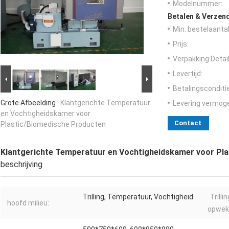
Modelnummer:
Betalen & Verzen
Min. bestelaantal
Prijs:
Verpakking Detail
Levertijd:
Betalingsconditi
Grote Afbeelding :
Klantgerichte Temperatuur
Levering vermog
en Vochtigheidskamer voor
Contact
Plastic/Biomedische Producten
Klantgerichte Temperatuur en Vochtigheidskamer voor Pl
beschrijving
Trilling, Temperatuur, Vochtigheid
Trilli
hoofd milieu:
opwek