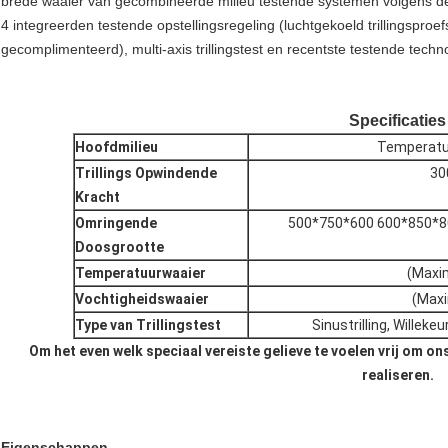
brede waaier van gecombineerde milieu testende systemen volgens de e
4 integreerden testende opstellingsregeling (luchtgekoeld trillingspro
gecomplimenteerd), multi-axis trillingstest en recentste testende techn
Specificaties
Hoofdmilieu
Temperatuur
Trillings Opwindende
30
Kracht
Omringende
500*750*600 600*850*8
Doosgrootte
Temperatuurwaaier
(Maxi
Vochtigheidswaaier
(Max
Type van Trillingstest
Sinustrilling, Willekeu
Om het even welk speciaal vereiste gelieve te voelen vrij om on
realiseren.
Eigenschappen