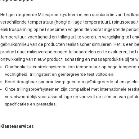
Het geïntegreerde Milieuproefsysteem is een combinatie van testkam
verschillende temperatuur (hoogte - lage temperatuur), (sinusoïdaal/de 
elektrospanning op het specimen volgens de vooraf ingestelde perio
temperatuur, vochtigheid en trilling uit te voeren. In vergelijking tot 
gebruiksmilieu van de producten realistischer simuleren. Het is een 
product naar milieuveranderingen te beoordelen en te evalueren, het ge
ontwikkeling van nieuw product, schatting en massaproduktie bij te 
Onafhankelijk controlesysteem: kan temperatuur op hoge temperatuu
vochtigheid, trillingstest en geïntegreerde test voltooien.
Keurt draagbaar spoorontwerp goed om geïntegreerde of enige eleme
Onze trillingsproefsystemen zijn compatibel met internationale test
verantwoordelijk voor assemblage en voorziet de cliënten van geïnt
specificaties en prestaties.
Klantenservices