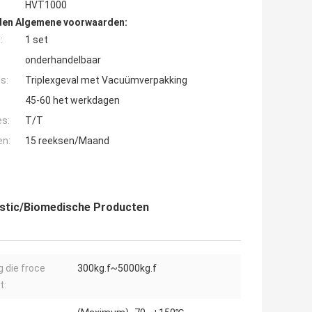
HVT1000
den Algemene voorwaarden:
:
1 set
onderhandelbaar
s:
Triplexgeval met Vacuümverpakking
45-60 het werkdagen
es:
T/T
en:
15 reeksen/Maand
astic/Biomedische Producten
ng die froce
300kg.f~5000kg.f
t: