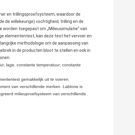
er en trillingsproefsysteem, waardoor de
de willekeurige) vochtigheid, trilling en de
de worden toegepast om „Milieusimulatie“ van
enige elemententest, kan deze test het vervoer en
belangrijke methodologie om de aanpassing van
brek in de producten bloot te stellen en ook in
wonen.
r, lage, constante temperatuur, constante
ntentest gemakkelijk uit te voeren.
kamers van verschillende merken. Labtone is
egreerd milieuproefsysteem van verschillende