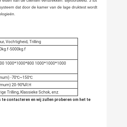
isen van de cliënten verstrekken. Bijvoorbeeld: 3 tot
efsysteem dat door de kamer van de lage druktest wordt
ologieën.
, Vochtigheid, Trilling
0kg.f-5000kg.f
00 1000*1000*800 1000*1000*1000
mum) -70℃~150℃
imum) 20-90%R.H
rige Trilling, Klassieke Schok, enz.
s te contacteren en wij zullen proberen om het te