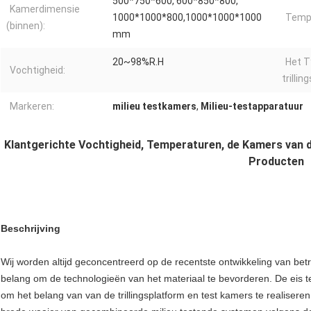
500*750*600, 600*850*800,
Kamerdimensie
1000*1000*800,1000*1000*1000
Tempr
(binnen):
mm
20~98%R.H
Het T
Vochtigheid:
trillin
Markeren:
milieu testkamers
,
Milieu-testapparatuur
Klantgerichte Vochtigheid, Temperaturen, de Kamers van de
Producten
Beschrijving
Wij worden altijd geconcentreerd op de recentste ontwikkeling van be
belang om de technologieën van het materiaal te bevorderen. De eis te
om het belang van van de trillingsplatform en test kamers te realisere