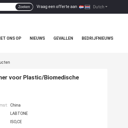
Vraag een offerte aan
|
Dutch
Zoeken
ET ONS OP
NIEUWS
GEVALLEN
BEDRIJFNIEUWS
ducten
mer voor Plastic/Biomedische
mst:
China
LABTONE
ISO,CE