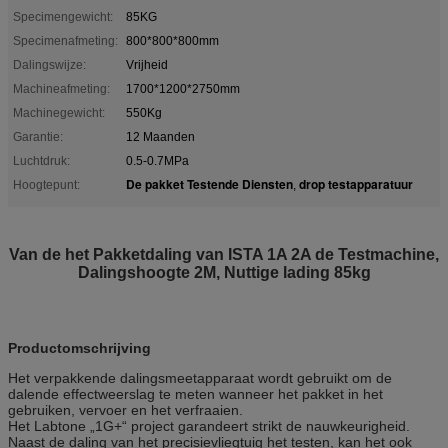
Specimengewicht:
85KG
Specimenafmeting:
800*800*800mm
Dalingswijze:
Vrijheid
Machineafmeting:
1700*1200*2750mm
Machinegewicht:
550Kg
Garantie:
12 Maanden
Luchtdruk:
0.5-0.7MPa
De pakket Testende Diensten
drop testapparatuur
Hoogtepunt:
,
Van de het Pakketdaling van ISTA 1A 2A de Testmachine,
Dalingshoogte 2M, Nuttige lading 85kg
Productomschrijving
Het verpakkende dalingsmeetapparaat wordt gebruikt om de
dalende effectweerslag te meten wanneer het pakket in het
gebruiken, vervoer en het verfraaien.
Het Labtone „1G+“ project garandeert strikt de nauwkeurigheid.
Naast de daling van het precisievliegtuig het testen, kan het ook