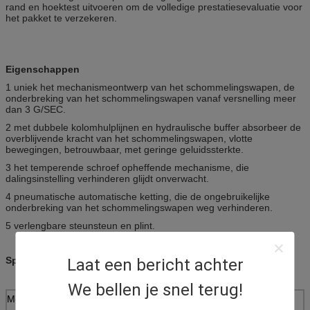
rand en hoektest uitvoeren om de volledige prestatiesevaluatie voor
het pakket te verzekeren.
Eigenschappen
1 uniek het mechanismeontwerp van het schommelingswapen, de
onderbreking van het schommelingswapen vanaf versnelling meer
dan 3 G/SEC.
2 met dubbele kolomhulplijnen en hydraulische buffer absorbeer de
overblijvende kracht van het schommelingswapen, vlotte
bewegingen, betrouwbaar, met geringe geluidssterkte.
3 het temperende schroef opheffende mechanisme, die
dalingsinstelling verhinderen glijdt onverwacht.
4 pneumatische automatische ketting, die de ongebruikelijke
onderbreking van het schommelingswapen weg verhinderen.
5 verlengbare steunsteun en plint.
Specificaties
Laat een bericht achter
We bellen je snel terug!
Model
DT150
DT200