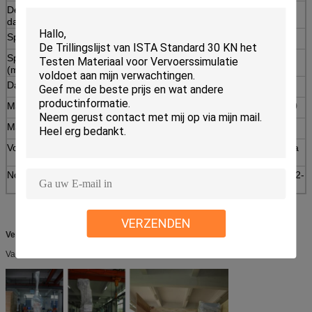
De waaier van de
300-1500
300-2000
dalingshoogte (mm)
Specimen max.weight (kg)
85
85
Specimen max. grootte
800*800*800
800*800*800
(mm)
Dalingswijze
Vrijheid
Machineafmeting (mm)
1500*1000*2150
1700*1200*2750
Machinegewicht (kg)
480
550
Voeding
De samengeperste lucht 0.5~0.7Mpa
van AC220V 50Hz
Normen
ISO2248-72 (E) GB/T4857.5 JISZ0202-
87 IEC68-2-27
VERZENDEN
Verpakking
Vacuümverpakking met triplexgeval