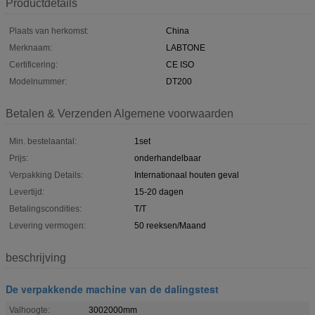
Productdetails
Plaats van herkomst:
China
Merknaam:
LABTONE
Certificering:
CE ISO
Modelnummer:
DT200
Betalen & Verzenden Algemene voorwaarden
Min. bestelaantal:
1set
Prijs:
onderhandelbaar
Verpakking Details:
Internationaal houten geval
Levertijd:
15-20 dagen
Betalingscondities:
T/T
Levering vermogen:
50 reeksen/Maand
beschrijving
De verpakkende machine van de dalingstest
Valhoogte:
3002000mm