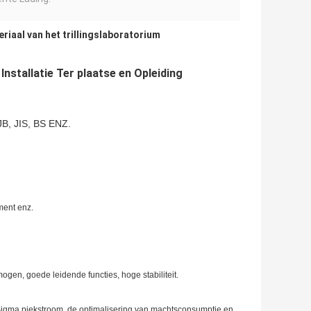
riaal van het trillingslaboratorium
Installatie Ter plaatse en Opleiding
B, JIS, BS ENZ.
ment enz.
ogen, goede leidende functies, hoge stabiliteit.
e Sigma piekstroom, de optimalisering van machtsconsumptie en