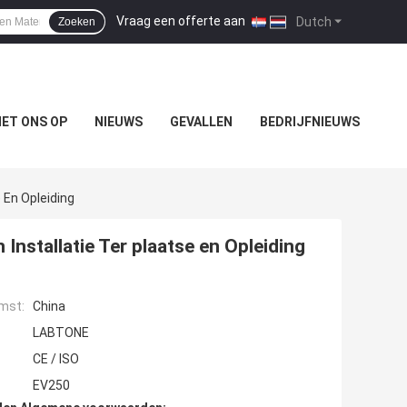
Vraag een offerte aan
|
Dutch
Zoeken
ET ONS OP
NIEUWS
GEVALLEN
BEDRIJFNIEUWS
 En Opleiding
 Installatie Ter plaatse en Opleiding
mst:
China
LABTONE
CE / ISO
EV250