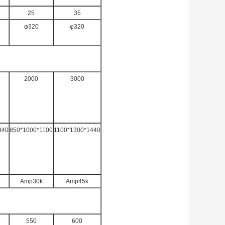
25
35
φ320
φ320
2000
3000
340
850*1000*1100
1100*1300*1440
Amp30k
Amp45k
550
600