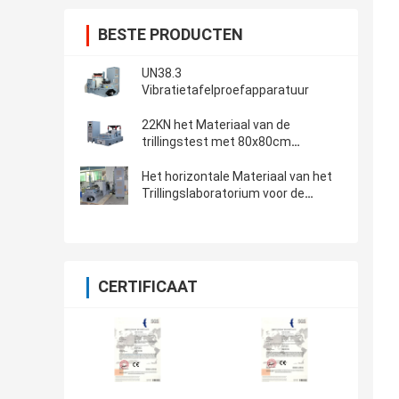
BESTE PRODUCTEN
UN38.3
Vibratietafelproefapparatuur
22KN het Materiaal van de
trillingstest met 80x80cm
Testlijst,
Trillingscontrolemechanisme vcs-
Het horizontale Materiaal van het
2
Trillingslaboratorium voor de
Batterijen RTCA -227 van het
vliegtuigenlithium
CERTIFICAAT