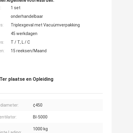
den Algemene voorwaarden:
:
1 set
onderhandelbaar
s:
Triplexgeval met Vacuümverpakking
45 werkdagen
es:
T / T, L / C
en:
15 reeksen/Maand
 Ter plaatse en Opleiding
diameter:
¢450
entilator:
Bl-5000
1000 kg
iënte Lading: