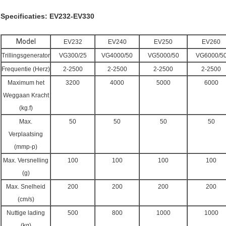
Specificaties: EV232-EV330
Model
EV232
EV240
EV250
EV260
Trillingsgenerator
VG300/25
VG4000/50
VG5000/50
VG6000/5
Frequentie (Herz)
2-2500
2-2500
2-2500
2-2500
Maximum het
3200
4000
5000
6000
Weggaan Kracht
(kg.f)
Max.
50
50
50
50
Verplaatsing
(mmp-p)
Max. Versnelling
100
100
100
100
(g)
Max. Snelheid
200
200
200
200
(cm/s)
Nuttige lading
500
800
1000
1000
(kg)