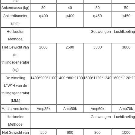
Ankermassa (kg)
30
40
50
50
Ankerdiameter
φ400
φ400
φ450
φ450
(mm)
Het koelen
Gedwongen - Luchtkoeling
Methode
Het Gewicht van
2000
2500
3500
3800
de
trillingsgenerator
(kg)
De Afmeting
1400*900*1100
1400*980*1100
1600*1120*1340
1600*1120*1
L*W*H van de
trillingsgenerator
(MM.)
Machtsversterker
Amp35k
Amp50k
Amp60k
Amp70k
Het koelen
Gedwongen - Luchtkoeling
Methode
Het Gewicht van
550
600
800
1000