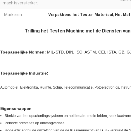
machtsversterker:
Markeren:
Verpakkend het Testen Materiaal
,
Het Mate
Trilling het Testen Machine met de Diensten van 
Toepasselijke Normen:
MIL-STD, DIN, ISO, ASTM, CEI, ISTA, GB, GJ
Toepasselijke Industrie:
Automobiel, Elektronika, Ruimte, Schip, Telecommunicatie, Pptoelectronics, Instru
Eigenschappen
:
Sterkte van het opschortingssysteem en het lineaire motie leiden, sterk laadverm
Perfecte prestaties op omvangvariatie.
Hoge efficiënt bij de omzetting van de de Klassenmacht van D, 3 - verstrekt d