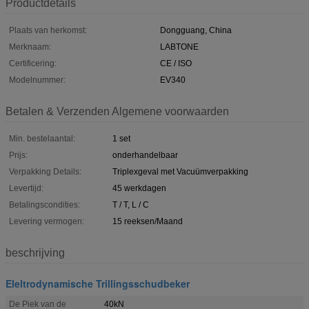
Productdetails
Plaats van herkomst:
Dongguang, China
Merknaam:
LABTONE
Certificering:
CE / ISO
Modelnummer:
EV340
Betalen & Verzenden Algemene voorwaarden
Min. bestelaantal:
1 set
Prijs:
onderhandelbaar
Verpakking Details:
Triplexgeval met Vacuümverpakking
Levertijd:
45 werkdagen
Betalingscondities:
T / T, L / C
Levering vermogen:
15 reeksen/Maand
beschrijving
Eleltrodynamische Trillingsschudbeker
De Piek van de
40kN