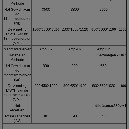
Methode
Het Gewicht van
3500
3800
2000
de
trillingsgenerator
(kg)
De Afmeting
1100*1300*1520
1100*1300*1520
850*1000*1100
1100*
L*W*H van de
trillingsgenerator
(MM.)
Machtsversterker
Amp55k
Amp70k
Amp25k
A
Het koelen
Gedwongen - Luchtk
Methode
Het Gewicht van
800
900
550
de
machtsversterker
(kg)
De Afmeting
800*550*1920
800*550*1920
800*550*1920
800*
L*W*H van de
machtsversterker
(MM.)
Nut
driefasenac380v ±1
Vereisten
Totale capaciteit
80
90
45
(kW)