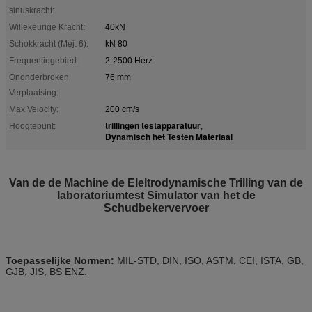
sinuskracht:
Willekeurige Kracht:
40kN
Schokkracht (Mej. 6):
kN 80
Frequentiegebied:
2-2500 Herz
Ononderbroken
76 mm
Verplaatsing:
Max Velocity:
200 cm/s
trillingen testapparatuur
Hoogtepunt:
,
Dynamisch het Testen Materiaal
Van de de Machine de Eleltrodynamische Trilling van de
laboratoriumtest Simulator van het de
Schudbekervervoer
Toepasselijke Normen:
MIL-STD, DIN, ISO, ASTM, CEI, ISTA, GB,
GJB, JIS, BS ENZ.