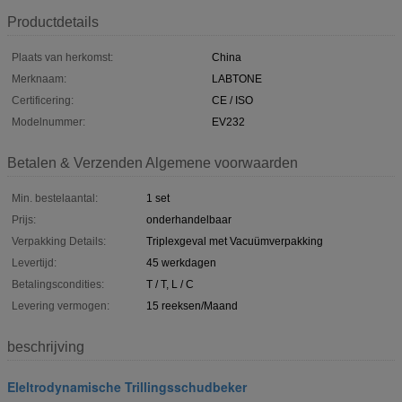
Productdetails
Plaats van herkomst:
China
Merknaam:
LABTONE
Certificering:
CE / ISO
Modelnummer:
EV232
Betalen & Verzenden Algemene voorwaarden
Min. bestelaantal:
1 set
Prijs:
onderhandelbaar
Verpakking Details:
Triplexgeval met Vacuümverpakking
Levertijd:
45 werkdagen
Betalingscondities:
T / T, L / C
Levering vermogen:
15 reeksen/Maand
beschrijving
Eleltrodynamische Trillingsschudbeker