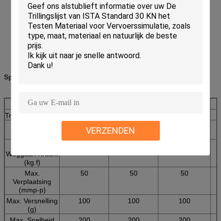
Specificaties: EV232-EV330
EV232
EV240
EV250
Model
Trillingsgenerator
VG300/25
VG4000/50
VG5000/50
Frequentie
2-2500
2-2500
2-2500
VERZENDEN
(Herz)
Maximum het
3200
4000
5000
Weggaan Kracht
(kg.f)
Max.
50
50
50
Verplaatsing
(mmp-p)
Max. Versnelling
100
100
100
(g)
Max. Snelheid
200
200
200