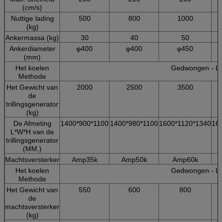
(cm/s)
Nuttige lading
500
800
1000
(kg)
Ankermassa (kg)
30
40
50
Ankerdiameter
φ400
φ400
φ450
(mm)
Het koelen
Gedwongen - Lu
Methode
Het Gewicht van
2000
2500
3500
de
trillingsgenerator
(kg)
De Afmeting
1400*900*1100
1400*980*1100
1600*1120*1340
16
L*W*H van de
trillingsgenerator
(MM.)
Machtsversterker
Amp35k
Amp50k
Amp60k
Het koelen
Gedwongen - Lu
Methode
Het Gewicht van
550
600
800
de
machtsversterker
(kg)