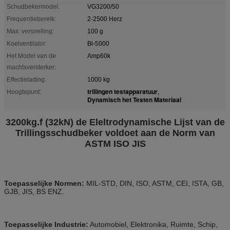
Schudbekermodel:
VG3200/50
Frequentiebereik:
2-2500 Herz
Max. versnelling:
100 g
Koelventilator:
Bl-5000
Het Model van de
Amp60k
machtsversterker:
Effectielading:
1000 kg
trillingen testapparatuur
Hoogtepunt:
,
Dynamisch het Testen Materiaal
3200kg.f (32kN) de Eleltrodynamische Lijst van de
Trillingsschudbeker voldoet aan de Norm van
ASTM ISO JIS
Toepasselijke Normen:
MIL-STD, DIN, ISO, ASTM, CEI, ISTA, GB,
GJB, JIS, BS ENZ.
Toepasselijke Industrie:
Automobiel, Elektronika, Ruimte, Schip,