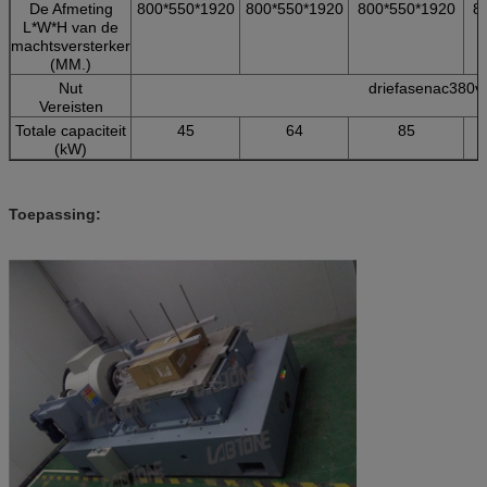
De Afmeting
800*550*1920
800*550*1920
800*550*1920
8
L*W*H van de
machtsversterker
(MM.)
Nut
driefasenac380v
Vereisten
Totale capaciteit
45
64
85
(kW)
Toepassing: