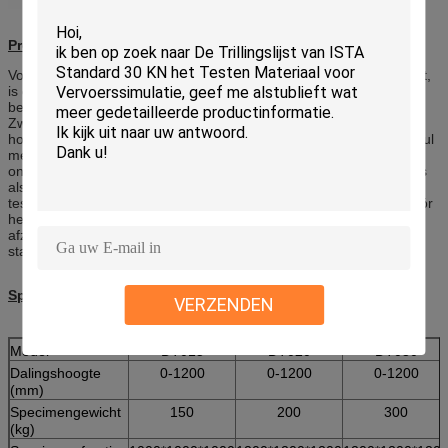
Productomschrijving
Voor de massieve verpakking zijn de goederen en de massa groot,
is de verticale dalingshoogte vrij laag in het vervoer en de
behandeling. Zo is het Standaard Vrije DropTest-Materiaal voor
Zware Verpakte Lading vrij laag. Dit dalingsmeetapparaat wordt
hoofdzakelijk gebruikt voor de grotere test van de pakketdaling. Nul
meetapparaat van de hoogtedaling gebruikt snel beweegt zich
onderaan e-vorksteun als steun. Het saldo van de specimenplaats
als testvereiste (vliegtuig, rand, hoek). Wanneer het doen van de
test, doet de steun hoge snelheids benedenwaartse beweging vóór
het specimen, versnelling >3g, het behoeftewaarborg de steun
afzonderlijk met het specimen en realiseert vrije daling. De
standaardwaaier van de dalingshoogte is 2.54cm120cm.
Specificatie
VERZENDEN
Model
DT015
DT020
DT030
Dalingshoogte
0-1200
0-1200
0-1200
(mm)
Specimengewicht
150
200
300
(kg)