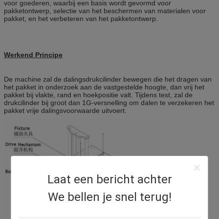
voor goederen, waarbij een basis wordt gevormd voor
pakketontwerp, selectie van het beschermen van materialen voor
pakket, en het verbeteren van het pakketontwerp.
Werkend Principe
De machine zal de dalingsdrukcilinder bewegen die het dragen van
het pakket in onderzoek aan de vastgestelde hoogte, dan vrij het
pakket bij vlakte, rand en hoekpositie valt. Tijdens test, zal de
drukcilinder bij groot dan 1G-versnelling om dalen te verzekeren het
pakket vrije dalingsvoorwaarde uitvoert.
Laat een bericht achter
We bellen je snel terug!