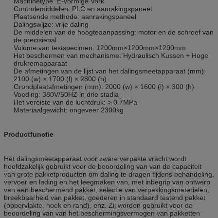
Machinetype: E-vormige Vork
Controlemiddelen: PLC en aanrakingspaneel
Plaatsende methode: aanrakingspaneel
Dalingswijze: vrije daling
De middelen van de hoogteaanpassing: motor en de schroef van
de precisiebal
Volume van testspecimen: 1200mm×1200mm×1200mm
Het beschermen van mechanisme: Hydraulisch Kussen + Hoge
drukremapparaat
De afmetingen van de lijst van het dalingsmeetapparaat (mm):
2100 (w) × 1700 (l) × 2800 (h)
Grondplaatafmetingen (mm): 2000 (w) × 1600 (l) × 300 (h)
Voeding: 380V/50HZ in drie stadia
Het vereiste van de luchtdruk: > 0.7MPa
Materiaalgewicht: ongeveer 2300kg
Productfunctie
Het dalingsmeetapparaat voor zware verpakte vracht wordt
hoofdzakelijk gebruikt voor de beoordeling van van de capaciteit
van grote pakketproducten om daling te dragen tijdens behandeling,
vervoer en lading en het leegmaken van, met inbegrip van ontwerp
van een beschermend pakket, selectie van verpakkingsmaterialen,
breekbaarheid van pakket, goederen in standaard testend pakket
(oppervlakte, hoek en rand), enz. Zij worden gebruikt voor de
beoordeling van van het beschermingsvermogen van pakketten