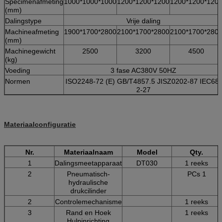
Specimenafmeting
1000*1000*1000
1200*1200*1200
1200*1200*120
(mm)
Dalingstype
Vrije daling
Machineafmeting
1900*1700*2800
2100*1700*2800
2100*1700*280
(mm)
Machinegewicht
2500
3200
4500
(kg)
Voeding
3 fase AC380V 50HZ
Normen
ISO2248-72 (E) GB/T4857.5 JISZ0202-87 IEC68-
2-27
Materiaalconfiguratie
Nr.
Materiaalnaam
Model
Qty.
1
Dalingsmeetapparaat
DT030
1 reeks
2
Pneumatisch-
PCs 1
hydraulische
drukcilinder
2
Controlemechanisme
1 reeks
3
Rand en Hoek
1 reeks
Hulpinrichting