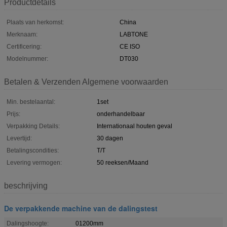
Productdetails
Plaats van herkomst:
China
Merknaam:
LABTONE
Certificering:
CE ISO
Modelnummer:
DT030
Betalen & Verzenden Algemene voorwaarden
Min. bestelaantal:
1set
Prijs:
onderhandelbaar
Verpakking Details:
Internationaal houten geval
Levertijd:
30 dagen
Betalingscondities:
T/T
Levering vermogen:
50 reeksen/Maand
beschrijving
De verpakkende machine van de dalingstest
Dalingshoogte:
01200mm