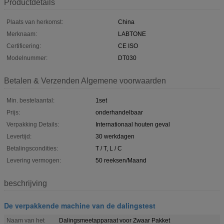
Productdetails
Plaats van herkomst:
China
Merknaam:
LABTONE
Certificering:
CE ISO
Modelnummer:
DT030
Betalen & Verzenden Algemene voorwaarden
Min. bestelaantal:
1set
Prijs:
onderhandelbaar
Verpakking Details:
Internationaal houten geval
Levertijd:
30 werkdagen
Betalingscondities:
T / T, L / C
Levering vermogen:
50 reeksen/Maand
beschrijving
De verpakkende machine van de dalingstest
Naam van het
Dalingsmeetapparaat voor Zwaar Pakket