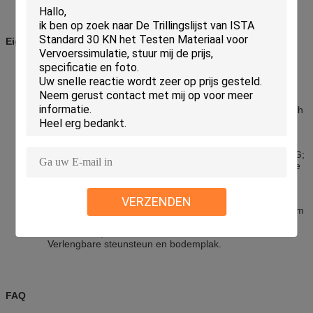
Eigenschappen
Stel en zelfs voorbij GB, CEI, ASTM, ISTA en andere
industriële normen tevreden;
Kan oppervlakten, hoek en randdaling uitvoeren;
Het nauwkeurige leidende systeem wordt en pneumatisch
gedreven;
Het unieke structurele ontwerp van het
schommelingswapen, vluchtversnelling van het
detachement van het schommelingswapen groter dan 3G;
Met dubbele kolomhulplijnen, absorbeert de hydraulische
buffer de kracht van het schommelingswapen, is de
beweging stabiel, betrouwbaar en met met geringe
geluidssterkte;
VERZENDEN
Zelfsluitende schroef in het opheffen van mechanisme om
abnormaal detachement van schommelingswapen te
verhinderen;
Verlengbare steunsteun en bodemplak.
FAQ