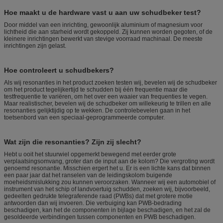
Hoe maakt u de hardware vast u aan uw schudbeker test?
Door middel van een inrichting, gewoonlijk aluminium of magnesium voor
lichtheid die aan starheid wordt gekoppeld. Zij kunnen worden gegoten, of de
kleinere inrichtingen bewerkt van stevige voorraad machinaal. De meeste
inrichtingen zijn gelast.
Hoe controleert u schudbekers?
Als wij resonanties in het product zoeken testen wij, bevelen wij de schudbeker
om het product tegelijkertijd te schudden bij één frequentie maar die
testfrequentie te variëren, om het over een waaier van frequenties te vegen.
Maar realistischer, bevelen wij de schudbeker om willekeurig te trillen en alle
resonanties gelijktijdig op te wekken. De controlebevelen gaan in het
toetsenbord van een speciaal-geprogrammeerde computer.
Wat zijn die resonanties? Zijn zij slecht?
Hebt u ooit het stuurwiel opgemerkt bewegend met eerder grote
verplaatsingsomvang, groter dan de input aan de kolom? Die vergroting wordt
genoemd resonantie. Misschien ergert het u. Er is een lichte kans dat binnen
een paar jaar dat het ranselen van de leidingskolom buigende
moeheidsmislukking zou kunnen veroorzaken. Wanneer wij een automobiel of
instrument van het schip of landvoertuig schudden, zoeken wij, bijvoorbeeld,
gedeelten gedrukte telegraferende raad (PWBs) dat met grotere motie
antwoorden dan wij invoeren. Die verbuiging kan PWB-bedrading
beschadigen, kan het de componenten in bijlage beschadigen, en het zal de
gesoldeerde verbindingen tussen componenten en PWB beschadigen.