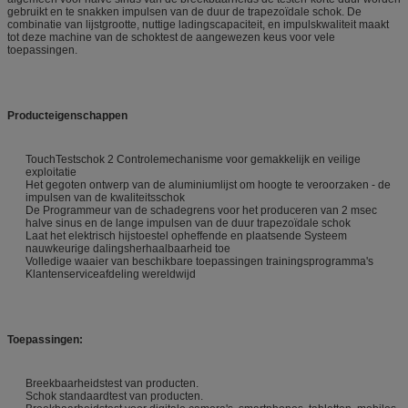
gebruikt en te snakken impulsen van de duur de trapezoïdale schok. De
combinatie van lijstgrootte, nuttige ladingscapaciteit, en impulskwaliteit maakt
tot deze machine van de schoktest de aangewezen keus voor vele
toepassingen.
Producteigenschappen
TouchTestschok 2 Controlemechanisme voor gemakkelijk en veilige
exploitatie
Het gegoten ontwerp van de aluminiumlijst om hoogte te veroorzaken - de
impulsen van de kwaliteitsschok
De Programmeur van de schadegrens voor het produceren van 2 msec
halve sinus en de lange impulsen van de duur trapezoïdale schok
Laat het elektrisch hijstoestel opheffende en plaatsende Systeem
nauwkeurige dalingsherhaalbaarheid toe
Volledige waaier van beschikbare toepassingen trainingsprogramma's
Klantenserviceafdeling wereldwijd
Toepassingen:
Breekbaarheidstest van producten.
Schok standaardtest van producten.