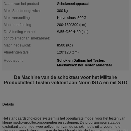
Naam van het product:
Schokmeetapparaat
Max. Specimengewicht:
300 kg
Max. versnelling:
Halve sinus: 500G
Machineafmeting:
200*160*300 (cm)
De Afmeting van het
W55*D50*H80 (cm)
controlemechanismekabinet:
Machinegewicht:
8500 (Kg)
Afmetingen tafel:
120*120 (cm)
Schok en Dalings het Testen
Hoogtepunt:
,
Mechanisch het Testen Materiaal
De Machine van de schoktest voor het Militaire
Producteffect Testen voldoet aan Norm ISTA en mil-STD
Details
Het standaardschokproefsysteem is het populairste model voor het testen van
kleine medio-groottecomponenten en systemen. De programmeur staat de
exploitant toe om de twee golfvormen van de schokimpuls uit te voeren die
algemeen voor halve sinus van de breekbaarheids de testen-korte duur worden