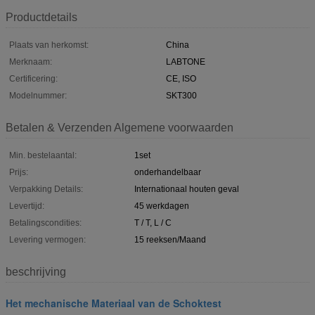
Productdetails
Plaats van herkomst:
China
Merknaam:
LABTONE
Certificering:
CE, ISO
Modelnummer:
SKT300
Betalen & Verzenden Algemene voorwaarden
Min. bestelaantal:
1set
Prijs:
onderhandelbaar
Verpakking Details:
Internationaal houten geval
Levertijd:
45 werkdagen
Betalingscondities:
T / T, L / C
Levering vermogen:
15 reeksen/Maand
beschrijving
Het mechanische Materiaal van de Schoktest