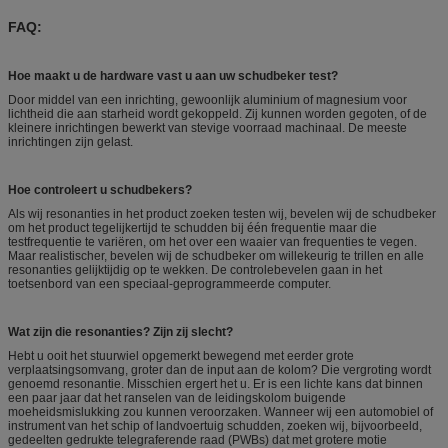
FAQ:
Hoe maakt u de hardware vast u aan uw schudbeker test?
Door middel van een inrichting, gewoonlijk aluminium of magnesium voor
lichtheid die aan starheid wordt gekoppeld. Zij kunnen worden gegoten, of de
kleinere inrichtingen bewerkt van stevige voorraad machinaal. De meeste
inrichtingen zijn gelast.
Hoe controleert u schudbekers?
Als wij resonanties in het product zoeken testen wij, bevelen wij de schudbeker
om het product tegelijkertijd te schudden bij één frequentie maar die
testfrequentie te variëren, om het over een waaier van frequenties te vegen.
Maar realistischer, bevelen wij de schudbeker om willekeurig te trillen en alle
resonanties gelijktijdig op te wekken. De controlebevelen gaan in het
toetsenbord van een speciaal-geprogrammeerde computer.
Wat zijn die resonanties? Zijn zij slecht?
Hebt u ooit het stuurwiel opgemerkt bewegend met eerder grote
verplaatsingsomvang, groter dan de input aan de kolom? Die vergroting wordt
genoemd resonantie. Misschien ergert het u. Er is een lichte kans dat binnen
een paar jaar dat het ranselen van de leidingskolom buigende
moeheidsmislukking zou kunnen veroorzaken. Wanneer wij een automobiel of
instrument van het schip of landvoertuig schudden, zoeken wij, bijvoorbeeld,
gedeelten gedrukte telegraferende raad (PWBs) dat met grotere motie