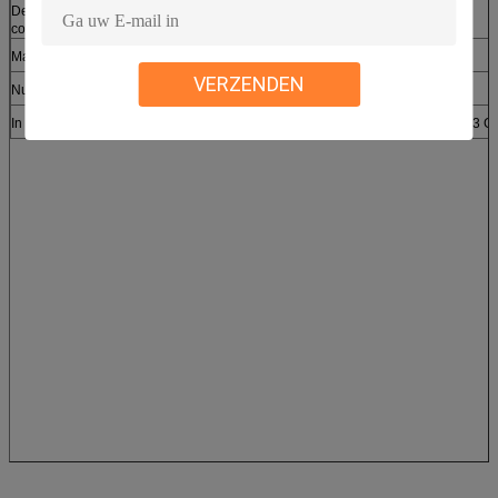
De Afmeting van het
controlemechanismekabinet (cm)
Machinegewicht (Kg)
1900
2300
VERZENDEN
Nutsvereisten
In overeenstemming zijnde normen
GB/T2423-2008 GJB1217 GJB360.23 GJ