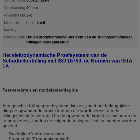
Schok Froce:
600kg.f (6kN)
Verplaatsing:
40 mm
Ankermassa:
3kg
Methode
Lucht-koelt
koeling:
Het eleltrodynamische Systeem van de Trillingsschudbeker
Hoogtepunt:
,
trillingen testapparatuur
Het eleltrodynamische Proefsysteem van de
Schudbekertrilling met ISO 16750, de Normen van ISTA
1A
Testvereisten en modelselectiegids
Een geschikt trillingsproefsysteem kiezen, moet het belangrijkste
ding de opwindende kracht kennen die wordt vereist om de
trillingstest uit te voeren. Om de opwindende kracht te evalueren en
te berekenen, zouden de volgende testspecificaties moeten worden
gekend:
Duidelijke Controlevereisten
Frequentie (Frequentiegebied)