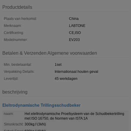
Productdetails
Plaats van herkomst:
China
Merknaam:
LABTONE
Certificering:
CE,ISO
Modelnummer:
EV203
Betalen & Verzenden Algemene voorwaarden
Min. bestelaantal:
1set
Verpakking Details:
Internationaal houten geval
Levertijd:
45 werkdagen
beschrijving
Eleltrodynamische Trillingsschudbeker
naam:
Het eleltrodynamische Proefsysteem van de Schudbekertrilling
met ISO 16750, de Normen van ISTA 1A
Sinuskracht:
300kg.f (3kN)