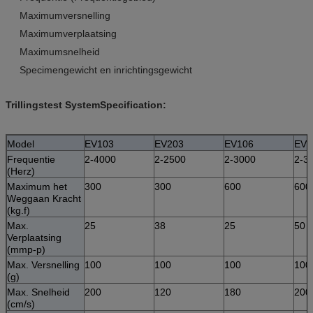
Maximumversnelling
Maximumverplaatsing
Maximumsnelheid
Specimengewicht en inrichtingsgewicht
Trillingstest SystemSpecification:
Model
EV103
EV203
EV106
EV2
Frequentie
2-4000
2-2500
2-3000
2-3
(Herz)
Maximum het
300
300
600
600
Weggaan Kracht
(kg.f)
Max.
25
38
25
50
Verplaatsing
(mmp-p)
Max. Versnelling
100
100
100
100
(g)
Max. Snelheid
200
120
180
200
(cm/s)