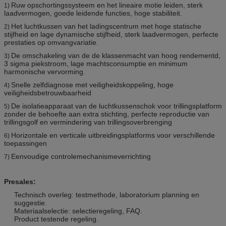
Ruw opschortingssysteem en het lineaire motie leiden, sterk
1)
laadvermogen, goede leidende functies, hoge stabiliteit.
Het luchtkussen van het ladingscentrum met hoge statische
2)
stijfheid en lage dynamische stijfheid, sterk laadvermogen, perfecte
prestaties op omvangvariatie.
De omschakeling van de de klassenmacht van hoog rendementd,
3)
3 sigma piekstroom, lage machtsconsumptie en minimum
harmonische vervorming.
Snelle zelfdiagnose met veiligheidskoppeling, hoge
4)
veiligheidsbetrouwbaarheid
De isolatieapparaat van de luchtkussenschok voor trillingsplatform
5)
zonder de behoefte aan extra stichting, perfecte reproductie van
trillingsgolf en vermindering van trillingsoverbrenging
Horizontale en verticale uitbreidingsplatforms voor verschillende
6)
toepassingen
Eenvoudige controlemechanismeverrichting
7)
Presales:
Technisch overleg: testmethode, laboratorium planning en
suggestie.
Materiaalselectie: selectieregeling, FAQ.
Product testende regeling.