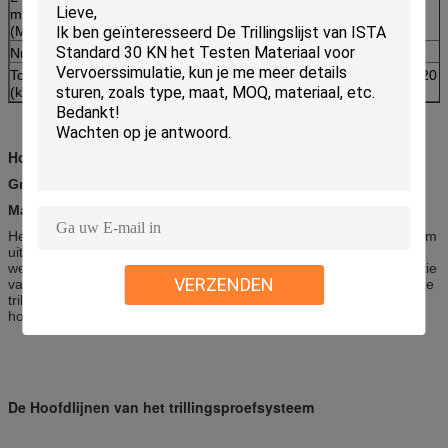
machtsversterker
(MM.)
Nutsvereisten
driefasenac380v ±10% 50Hz
Totale capaciteit
8
9
18
20
(kW)
Hoofdexpanders
Grootte (mm): 300 x 300-1500x1500
Materiaal:
Aluminium /Magnesium
Het uitbreidingsplatform wordt gemaakt van magnesiumlegering om
uitbreiding voor het anker te verstrekken. Met Redelijk en
wetenschappelijk ontwerp, kan het platform een testende frequentie
VERZENDEN
van kHz bereiken 2. De specifieke microstructuur verstrekt redelijke
trillingsbevochtiging, en minimaliseert de versterkingsfactor van
hoge frequentieresonantie.
De Hoofdlijnen van het trillingsproefsysteem