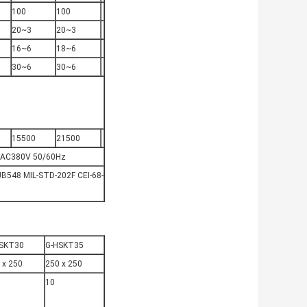
100
100
20~3
20~3
16~6
18~6
30~6
30~6
15500
21500
) AC380V 50/60Hz
548 MIL-STD-202F CEI-68-
SKT30
G-HSKT35
 x 250
250 x 250
10