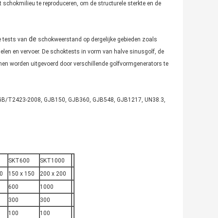
t schokmilieu te reproduceren, om de structurele sterkte en de
de
e tests van
schokweerstand op dergelijke gebieden zoals
delen en vervoer. De schoktests in vorm van halve sinusgolf, de
nnen worden uitgevoerd door verschillende golfvormgenerators te
oals GB/T2423-2008, GJB150, GJB360, GJB548, GJB1217, UN38.3,
SKT600
SKT1000
0
150 x 150
200 x 200
600
1000
300
300
100
100