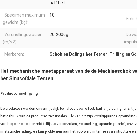
half het
Specimen maximum
10
Schok
gewicht (kg):
Versnellingswaaier
20-2000g
De wa
(m/s2):
impuls
Markeren:
Schok en Dalings het Testen
,
Trilling en S
Het mechanische meetapparaat van de de Machineschok van
het Sinusoïdale Testen
Productomschrijving
De producten worden onvermijdelijk beïnvloed door effect, buil, vrije daling, enz. ti
het gebruik van de producten te tuimelen. Elk van dit zijn voorbijgaande opwindi
van hoge snelheid onmiddellijk te veroorzaken, versnelling, spanningstarief, enz. 
in statische lading, en kan problemen aan het voorwerp in termen van structurele s