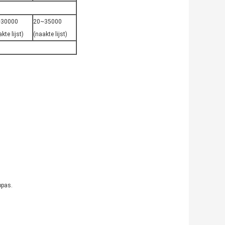
~30000
20~35000
kte lijst)
(naakte lijst)
ppas.