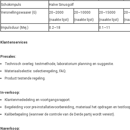
Schokimpuls
Halve Sinusgolf
Versnellingswaaier (G)
20~2000
20~10000
20~15000
20
(naakte lijst)
(naakte lijst)
(naakte lijst)
(naa
Impulsduur (Mej.)
0.2~18
0.1~11
Klantenservices
Presales:
Technisch overleg: testmethode, laboratorium planning en suggestie.
Materiaalselectie: selectieregeling, FAQ.
Product testende regeling.
In-verkoop:
Klantenmededeling en voortgangsrapport.
Begeleiding voor pre-installatievoorbereiding, materiaal het opdragen en testloo
Kaliberbepaling (wanneer de controle van de Derde partij wordt vereist).
Naverkoop: