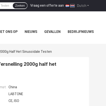
Vraag een offerte aan
|
Dutch
Zoeken
ET ONS OP
NIEUWS
GEVALLEN
BEDRIJFNIEUWS
2000g Half Het Sinusoïdale Testen
rsnelling 2000g half het
mst:
China
LABTONE
CE, ISO