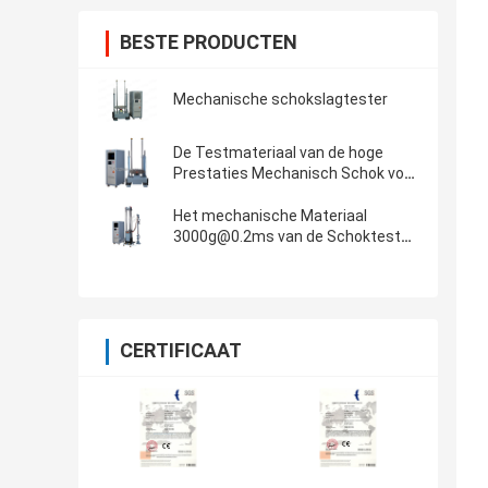
BESTE PRODUCTEN
Mechanische schokslagtester
De Testmateriaal van de hoge
Prestaties Mechanisch Schok voor
Halve de Sinustest van 150g 6ms
Het mechanische Materiaal
3000g@0.2ms van de Schoktest
ontmoet CEI 60068-2-27
CERTIFICAAT