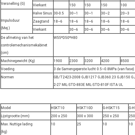
Versnelling (G)
Vierkant
150
150
150
100
Halve Sinus
30-0.5
30~1
30~1
30~2
20~3
Impulsduur
Zaagtand
18~6
18~6
18~6
18~6
18~6
(Mej.)
Vierkant
30~6
30~6
30~6
30~6
De afmeting van het
W55*D50*H80
controlemechanismekabinet
(cm)
Machinegewicht (Kg)
1900
2300
3200
4200
8500
Voeding
3 de Samengeperste lucht 0.5~0.8MPa (van fase
Normen
GB/T2423-2008 GJB1217 GJB360.23 GJB150 GJB
2-27 MIL-STD-883E MIL-STD-810F ISTA UL
Model
HSKT10
HSKT10D
G-HSKT15
G-H
Lijstgrootte (mm)
200 x 250
300 x 300
250 x 250
250
Max. Nuttige lading
10
25
10
10
(kg)