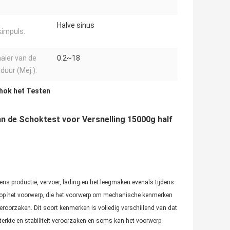
Halve sinus
impuls:
aier van de
0.2~18
duur (Mej.):
chok het Testen
 de Schoktest voor Versnelling 15000g half
jdens productie, vervoer, lading en het leegmaken evenals tijdens
ng op het voorwerp, die het voorwerp om mechanische kenmerken
veroorzaken. Dit soort kenmerken is volledig verschillend van dat
terkte en stabiliteit veroorzaken en soms kan het voorwerp