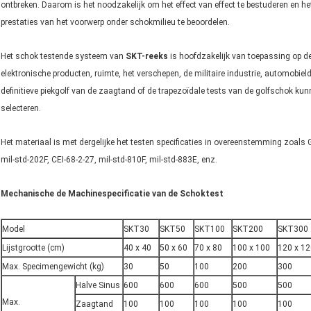
ontbreken. Daarom is het noodzakelijk om het effect van effect te bestuderen en he
prestaties van het voorwerp onder schokmilieu te beoordelen.
Het schok testende systeem van
SKT-reeks
is hoofdzakelijk van toepassing op d
elektronische producten, ruimte, het verschepen, de militaire industrie, automobiel
definitieve piekgolf van de zaagtand of de trapezoïdale tests van de golfschok ku
selecteren.
Het materiaal is met dergelijke het testen specificaties in overeenstemming z
mil-std-202F, CEI-68-2-27, mil-std-810F, mil-std-883E, enz.
Mechanische de Machinespecificatie van de Schoktest
Model
SKT30
SKT50
SKT100
SKT200
SKT300
Lijstgrootte (cm)
40 x 40
50 x 60
70 x 80
100 x 100
120 x 12
Max. Specimengewicht (kg)
30
50
100
200
300
Halve Sinus
600
600
600
500
500
Max.
Zaagtand
100
100
100
100
100