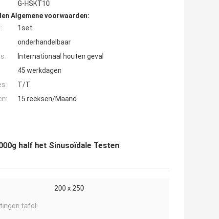
G-HSKT10
den Algemene voorwaarden:
:
1set
onderhandelbaar
s:
Internationaal houten geval
45 werkdagen
es:
T/T
en:
15 reeksen/Maand
000g half het Sinusoïdale Testen
200 x 250
ingen tafel: