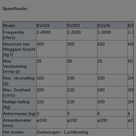
Specificatie:
Model
EV103
EV203
EV106
EV2
Frequentie
2-4000
2-2500
2-3000
2-3
(Herz)
Maximum het
300
300
600
600
Weggaan Kracht
(kg.f)
Max.
25
38
25
50
Verplaatsing
(mmp-p)
Max. Versnelling
100
100
100
100
(g)
Max. Snelheid
200
120
180
200
(cm/s)
Nuttige lading
110
120
200
200
(kg)
Ankermassa (kg)
3
3
6
6
Ankerdiameter
φ150
φ150
φ200
φ20
(mm)
Het koelen
Gedwongen - Luchtkoeling