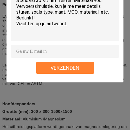
Product Discription
EV de reeks van elektromagnetisch trillings testend systeem wordt
speciaal ontworpen om aan de behoefte aan oude verrichting te
voldoen. De verticale en horizontale trillingen kunnen door de
installatie van trillings bestand basis worden bereikt. Het
standaardplatform is uitgerust met het apparaat van de de
schokisolatie van het hoog rendementluchtkussen, zodat de trilling
die aan het gebouw wordt overgebracht kan worden
geminimaliseerd. Er is geen behoefte aan extra stichting in de
meeste gevallen
Labtone kan u de gehele trilling en het testende voorstel aanbieden,
VERZENDEN
en u voorzien van de kwaliteitscertificaten van producten volgens
nationale en internationale normen, met inbegrip van de normen
van GB, van GJB, van UL, van JIS, van DIN, van ISO, van BS, van
mil, van CEI en ASTM-.
Hoofdexpanders
Grootte (mm): 300 x 300-1500x1500
Materiaal:
Aluminium /Magnesium
Het uitbreidingsplatform wordt gemaakt van magnesiumlegering om