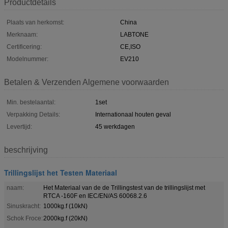
Productdetails
Plaats van herkomst:
China
Merknaam:
LABTONE
Certificering:
CE,ISO
Modelnummer:
EV210
Betalen & Verzenden Algemene voorwaarden
Min. bestelaantal:
1set
Verpakking Details:
Internationaal houten geval
Levertijd:
45 werkdagen
beschrijving
Trillingslijst het Testen Materiaal
naam:
Het Materiaal van de de Trillingstest van de trillingslijst met
RTCA -160F en IEC/EN/AS 60068.2.6
Sinuskracht:
1000kg.f (10kN)
Schok Froce:
2000kg.f (20kN)