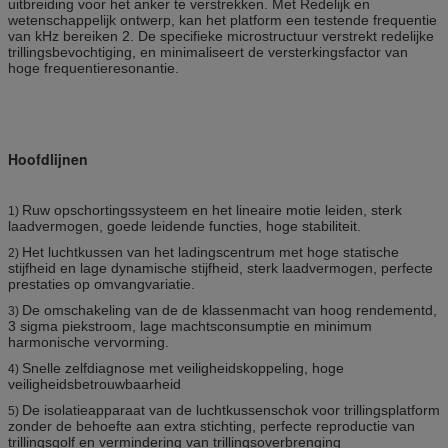
uitbreiding voor het anker te verstrekken. Met Redelijk en
wetenschappelijk ontwerp, kan het platform een testende frequentie
van kHz bereiken 2. De specifieke microstructuur verstrekt redelijke
trillingsbevochtiging, en minimaliseert de versterkingsfactor van
hoge frequentieresonantie.
Hoofdlijnen
Ruw opschortingssysteem en het lineaire motie leiden, sterk
1)
laadvermogen, goede leidende functies, hoge stabiliteit.
Het luchtkussen van het ladingscentrum met hoge statische
2)
stijfheid en lage dynamische stijfheid, sterk laadvermogen, perfecte
prestaties op omvangvariatie.
De omschakeling van de de klassenmacht van hoog rendementd,
3)
3 sigma piekstroom, lage machtsconsumptie en minimum
harmonische vervorming.
Snelle zelfdiagnose met veiligheidskoppeling, hoge
4)
veiligheidsbetrouwbaarheid
De isolatieapparaat van de luchtkussenschok voor trillingsplatform
5)
zonder de behoefte aan extra stichting, perfecte reproductie van
trillingsgolf en vermindering van trillingsoverbrenging