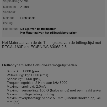
Verplaatsing:
51mm
Maximum
2.0m/s
Snelheid:
Methode
Lucht-koelt
koeling:
De Lijst van de trillingstest
Hoogtepunt:
,
Het Materiaal van het trillingslaboratorium
Het Materiaal van de de Trillingstest van de trillingslijst met
RTCA -160F en IEC/EN/AS 60068.2.6
Eleltrodynamische Schudbekermogelijkheden
Sinus: kgf 1.000 (piek)
Willekeurig: kgf 1.000 (rms)
Schok: kgf 2.000 (piek)
Frequentiegebied: 2 Herz aan kHz 3000
Maximumsnelheid: 2.0m/s
Maximumversnelling: 100 G (halve sinus) met een naakt anker
Maximumnuttige lading: 300 kg
Maximumverplaatsing: Schok: 51 mm (Ononderbroken pp): 40
mm (pp)