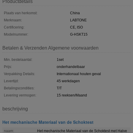
Productdetails
Plaats van herkomst:
China
Merknaam:
LABTONE
Certificering:
CE, ISO
Modelnummer:
G-HSKT15
Betalen & Verzenden Algemene voorwaarden
Min. bestelaantal:
1set
Prijs:
onderhandelbaar
Verpakking Details:
Internationaal houten geval
Levertijd:
45 werkdagen
Betalingscondities:
T/T
Levering vermogen:
15 reeksen/Maand
beschrijving
Het mechanische Materiaal van de Schoktest
naam:
Het mechanische Materiaal van de Schoktest met Halve