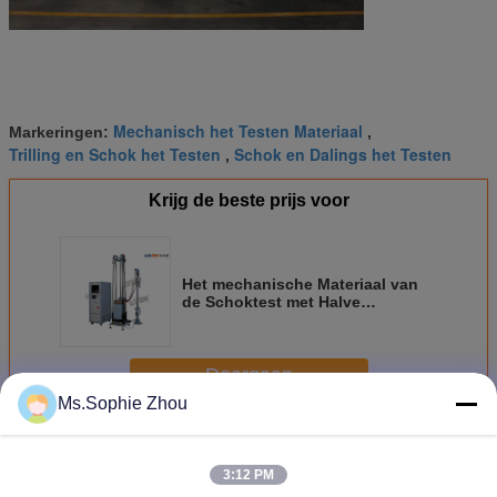
Mechanisch het Testen Materiaal
Markeringen:
,
Trilling en Schok het Testen
Schok en Dalings het Testen
,
Krijg de beste prijs voor
Het mechanische Materiaal van
de Schoktest met Halve
Sinusoïdaal ontmoet CEI 60068-
2-27-2008
Doorgaan
Ms.Sophie Zhou
Het mechanische Materiaal van de Schoktest
Meer
3:12 PM