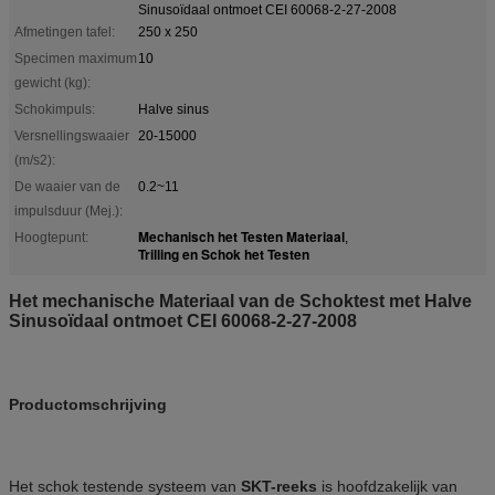
Sinusoïdaal ontmoet CEI 60068-2-27-2008
Afmetingen tafel:
250 x 250
Specimen maximum
10
gewicht (kg):
Schokimpuls:
Halve sinus
Versnellingswaaier
20-15000
(m/s2):
De waaier van de
0.2~11
impulsduur (Mej.):
Mechanisch het Testen Materiaal
Hoogtepunt:
,
Trilling en Schok het Testen
Het mechanische Materiaal van de Schoktest met Halve
Sinusoïdaal ontmoet CEI 60068-2-27-2008
Productomschrijving
Het schok testende systeem van
SKT-reeks
is hoofdzakelijk van