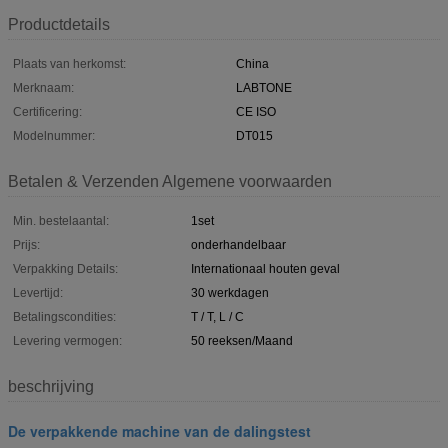
Productdetails
Plaats van herkomst:
China
Merknaam:
LABTONE
Certificering:
CE ISO
Modelnummer:
DT015
Betalen & Verzenden Algemene voorwaarden
Min. bestelaantal:
1set
Prijs:
onderhandelbaar
Verpakking Details:
Internationaal houten geval
Levertijd:
30 werkdagen
Betalingscondities:
T / T, L / C
Levering vermogen:
50 reeksen/Maand
beschrijving
De verpakkende machine van de dalingstest