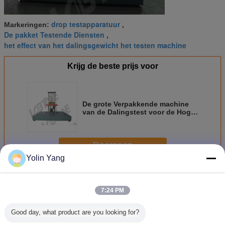
drop testapparatuur
Markeringen:
,
De pakket Testende Diensten
,
het effect van het dalingsgewicht het testen machine
Krijg de beste prijs voor
De grote Verpakkende machine
van de Dalingstest voor de Hoge
Test van de Massa Verticale
Daling Van toepassing op CEI-
Normen
Doorgaan
Yolin Yang
De verpakkende machine van de dalingstest
Meer
7:24 PM
Good day, what product are you looking for?