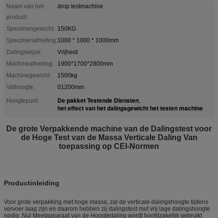
Naam van het
drop testmachine
product:
Specimengewicht:
150KG
Specimenafmeting:
1000 * 1000 * 1000mm
Dalingswijze:
Vrijheid
Machineafmeting:
1900*1700*2800mm
Machinegewicht:
1500kg
Valhoogte:
01200mm
De pakket Testende Diensten
Hoogtepunt:
,
het effect van het dalingsgewicht het testen machine
De grote Verpakkende machine van de Dalingstest voor
de Hoge Test van de Massa Verticale Daling Van
toepassing op CEI-Normen
Productinleiding
Voor grote verpakking met hoge massa, zal de verticale dalingshoogte tijdens
vervoer laag zijn en daarom hebben zij dalingstest met vrij lage dalingshoogte
nodig. Nul Meetapparaat van de Hoogtedaling wordt hoofdzakelijk gebruikt