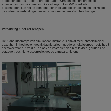
gedeelten gedrukte telegraferende raad (PWBs) dat met grotere motie
antwoorden dan wij invoeren. Die verbuiging kan PWB-bedrading
beschadigen, kan het de componenten in bijlage beschadigen, en het zal de
gesoldeerde verbindingen tussen componenten en PWB beschadigen.
Verpakking & het Verschepen
De Klant Triceratops van simulatieanimatronic is omvat met luchtbelfilm vóór
gezet hen in het houten geval,
dat niet alleen goede schokabsorptie heeft, heeft
effectweerstand, hitte die - en ook de voordelen van niet-toxisch, geurloos de
verzegelt,
vochtigheidscorrosie, goede transparantie enz.