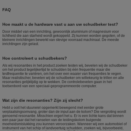
FAQ
Hoe maakt u de hardware vast u aan uw schudbeker test?
Door middel van een inrichting, gewoonlijk aluminium of magnesium voor
lichtheid die aan starheid wordt gekoppeld. Zij kunnen worden gegoten, of de
kleinere inrichtingen bewerkt van stevige voorraad machinaal. De meeste
inrichtingen zijn gelast.
Hoe controleert u schudbekers?
Als wij resonanties in het product zoeken testen wij, bevelen wij de schudbeker
om het product tegelijkertijd te schudden bij één frequentie maar die
testfrequentie te variëren, om het over een waaier van frequenties te vegen.
Maar realistischer, bevelen wij de schudbeker om willekeurig te trillen en alle
resonanties gelijktijdig op te wekken. De controlebevelen gaan in het
toetsenbord van een speciaal-geprogrammeerde computer.
Wat zijn die resonanties? Zijn zij slecht?
Hebt u ooit het stuurwiel opgemerkt bewegend met eerder grote
verplaatsingsomvang, groter dan de input aan de kolom? Die vergroting wordt
genoemd resonantie. Misschien ergert het u. Er is een lichte kans dat binnen
een paar jaar dat het ranselen van de leidingskolom buigende
moeheidsmislukking zou kunnen veroorzaken. Wanneer wij een automobiel of
instrument van het schip of landvoertuig schudden, zoeken wij, bijvoorbeeld,