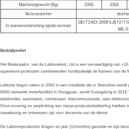
Machinegewicht (Kg)
2300
3200
Nutsvereisten
drief
GB/T2423-2008 GJB1217 G
In overeenstemming zijnde normen
MIL-S
Bedrijfprofiel
Het Materiaalco. van de Labtonetest, Ltd is een vervaardiging van +1
superieure producten combineerden hoofdzakelijk de Kamers van de Mi
Labtone begon zaken in 2002 in een installatie die in Shenzhen word
6000 vierkante meterfaciliteit in Dongguan, wordt Guangdong in 2015
elektronika, automative, ruimtevaart, telecommunicatie, opto-elektron
Onze ervaring en verplichting aan nieuw productontwikkeling hebben in
nauwkeurig en ontworpen zijn voor decennia van de dienst.
De Labtoneproducten dragen a1-jaar (12months) garantie en zijn besc