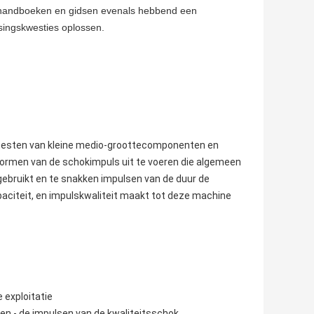
r, handboeken en gidsen evenals hebbend een
singskwesties oplossen.
 testen van kleine medio-groottecomponenten en
ormen van de schokimpuls uit te voeren die algemeen
gebruikt en te snakken impulsen van de duur de
paciteit, en impulskwaliteit maakt tot deze machine
 exploitatie
en - de impulsen van de kwaliteitsschok