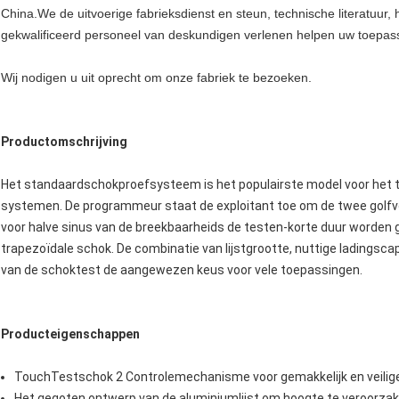
China.We de uitvoerige fabrieksdienst en steun, technische literatuu
gekwalificeerd personeel van deskundigen verlenen helpen uw toepas
Wij nodigen u uit oprecht om onze fabriek te bezoeken.
Productomschrijving
Het standaardschokproefsysteem is het populairste model voor het
systemen. De programmeur staat de exploitant toe om de twee golfv
voor halve sinus van de breekbaarheids de testen-korte duur worden 
trapezoïdale schok. De combinatie van lijstgrootte, nuttige ladingsca
van de schoktest de aangewezen keus voor vele toepassingen.
Producteigenschappen
TouchTestschok 2 Controlemechanisme voor gemakkelijk en veilige
Het gegoten ontwerp van de aluminiumlijst om hoogte te veroorzak