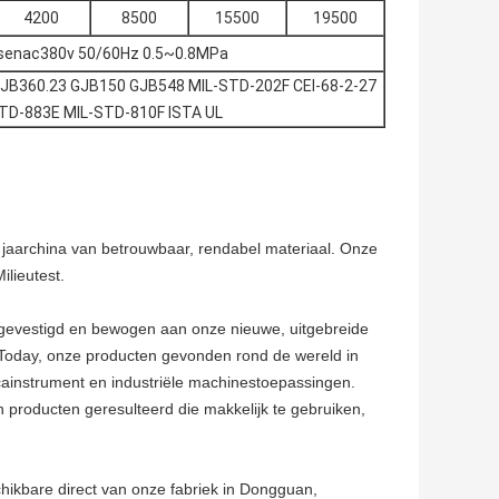
4200
8500
15500
19500
asenac380v 50/60Hz 0.5~0.8MPa
JB360.23 GJB150 GJB548 MIL-STD-202F CEI-68-2-27
TD-883E MIL-STD-810F ISTA UL
5 jaarchina van betrouwbaar, rendabel materiaal. Onze
lieutest.
t gevestigd en bewogen aan onze nieuwe, uitgebreide
.Today, onze producten gevonden rond de wereld in
icainstrument en industriële machinestoepassingen.
 producten geresulteerd die makkelijk te gebruiken,
hikbare direct van onze fabriek in Dongguan,