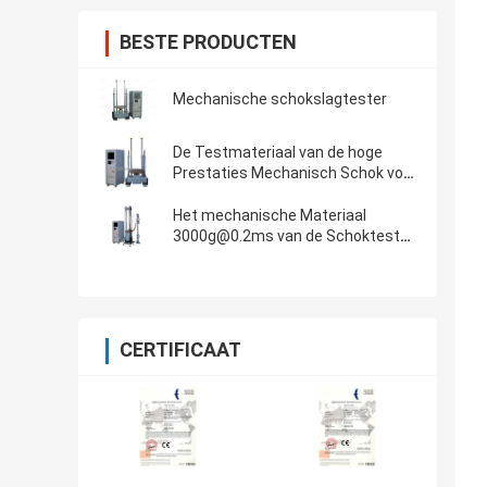
BESTE PRODUCTEN
Mechanische schokslagtester
De Testmateriaal van de hoge
Prestaties Mechanisch Schok voor
Halve de Sinustest van 150g 6ms
Het mechanische Materiaal
3000g@0.2ms van de Schoktest
ontmoet CEI 60068-2-27
CERTIFICAAT