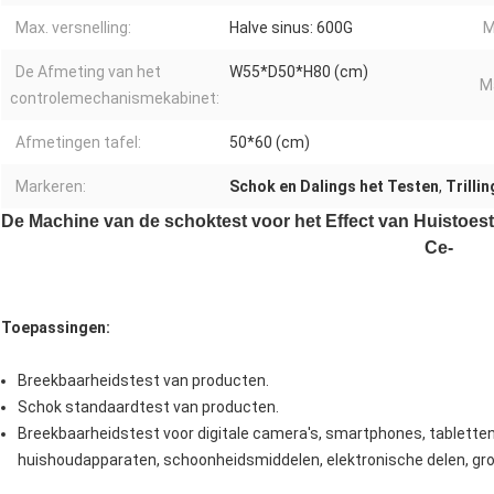
Max. versnelling:
Halve sinus: 600G
M
De Afmeting van het
W55*D50*H80 (cm)
M
controlemechanismekabinet:
Afmetingen tafel:
50*60 (cm)
Markeren:
Schok en Dalings het Testen
,
Trilli
De Machine van de schoktest voor het Effect van Huistoeste
Ce-
Toepassingen:
Breekbaarheidstest van producten.
Schok standaardtest van producten.
Breekbaarheidstest voor digitale camera's, smartphones, tabletten,
huishoudapparaten, schoonheidsmiddelen, elektronische delen, gro