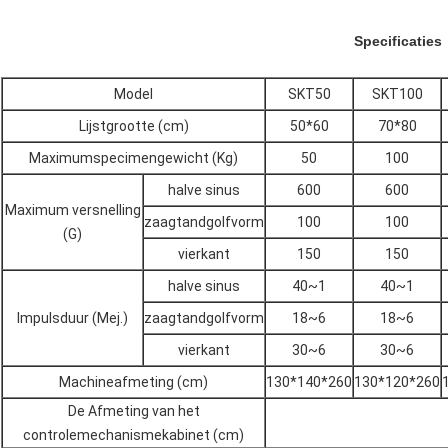
Specificaties
Model
SKT50
SKT100
Lijstgrootte (cm)
50*60
70*80
Maximumspecimengewicht (Kg)
50
100
halve sinus
600
600
Maximum versnelling
zaagtandgolfvorm
100
100
(G)
vierkant
150
150
halve sinus
40~1
40~1
Impulsduur (Mej.)
zaagtandgolfvorm
18~6
18~6
vierkant
30~6
30~6
Machineafmeting (cm)
130*140*260
130*120*260
De Afmeting van het
controlemechanismekabinet (cm)