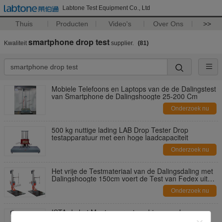
Labtone Test Equipment Co., Ltd
Thuis
Producten
Video's
Over Ons
>>
smartphone drop test
Kwaliteit
supplier.
(81)
Mobiele Telefoons en Laptops van de de Dalingstest
van Smartphone de Dalingshoogte 25-200 Cm
Onderzoek nu
500 kg nuttige lading LAB Drop Tester Drop
testapparatuur met een hoge laadcapaciteit
Onderzoek nu
Het vrije de Testmateriaal van de Dalingsdaling met
Dalingshoogte 150cm voert de Test van Fedex uit
Packge
Onderzoek nu
ISTA-de het Meetapparaatmachine van de
Laboratoriumdaling voert Oppervlakten, Hoek en