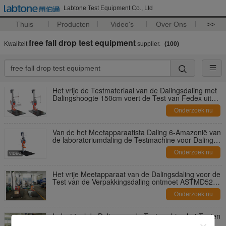
Labtone Test Equipment Co., Ltd
Thuis
Producten
Video's
Over Ons
>>
free fall drop test equipment
Kwaliteit
supplier.
(100)
Het vrije de Testmateriaal van de Dalingsdaling met
Dalingshoogte 150cm voert de Test van Fedex uit
Packge
Onderzoek nu
Van de het Meetapparaatista Daling 6-Amazonië van
de laboratoriumdaling de Testmachine voor Daling
van de Pakket de Vrije Daling
Onderzoek nu
Het vrije Meetapparaat van de Dalingsdaling voor de
Test van de Verpakkingsdaling ontmoet ASTMD5276
of ISO 2248 ISTA
Onderzoek nu
Industrieel de Daling van de Testmachine het Testen
Materiaal voor Pakket het Testen met ISTA-Norm