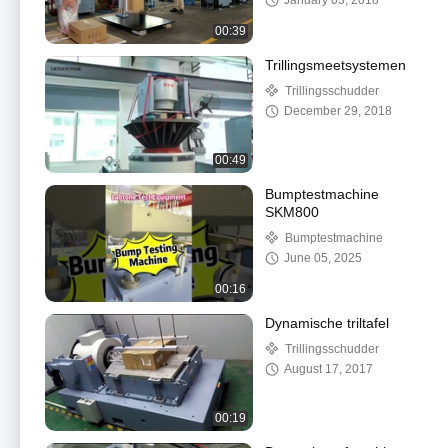
January 03, 2018
00:39
Trillingsmeetsystemen
Trillingsschudder
December 29, 2018
00:49
Bumptestmachine
SKM800
Bumptestmachine
June 05, 2025
00:16
Dynamische triltafel
Trillingsschudder
August 17, 2017
00:19