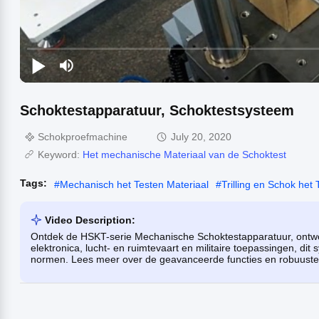
Schoktestapparatuur, Schoktestsysteem
Schokproefmachine
July 20, 2020
Keyword:
Het mechanische Materiaal van de Schoktest
Tags:
#
Mechanisch het Testen Materiaal
#
Trilling en Schok het 
Video Description:
Ontdek de HSKT-serie Mechanische Schoktestapparatuur, ontwo
elektronica, lucht- en ruimtevaart en militaire toepassingen, d
normen. Lees meer over de geavanceerde functies en robuuste 