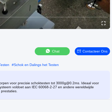
Chat
Contacteer Ons
Testen
#
Schok en Dalings het Testen
rpen voor precisie schoktesten tot 3000g@0.2ms. Ideaal voor
it systeem voldoet aan IEC 60068-2-27 en andere wereldwijde
prestaties.