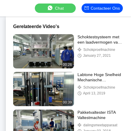
Chat
Contacteer Ons
Gerelateerde Video's
Schoktestsysteem met
een laadvermogen van
1000 kg
Schokproefmachine
January 27, 2021
00:26
Labtone Hoge Snelheid
Mechanische
Schoktestapparatuur
Schokproefmachine
April 13, 2019
00:39
Pakketvaltester ISTA
Valtestmachine
dalingsmeetapparaat