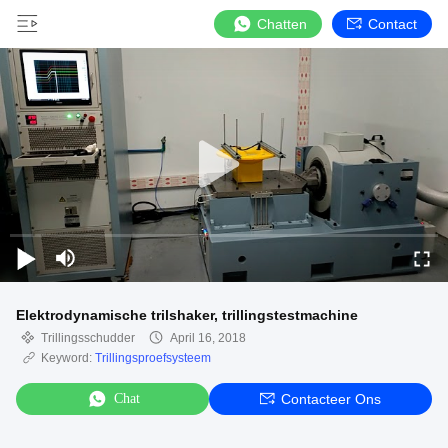
Chatten
Contact
Elektrodynamische trilshaker, trillingstestmachine
Trillingsschudder
April 16, 2018
Keyword:
Trillingsproefsysteem
Chat
Contacteer Ons