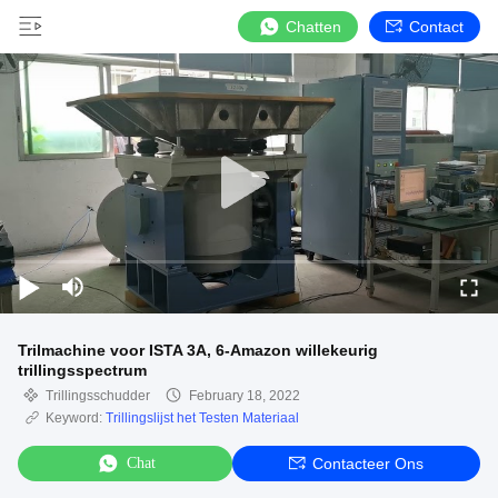
Chatten
Contact
Trilmachine voor ISTA 3A, 6-Amazon willekeurig
trillingsspectrum
Trillingsschudder
February 18, 2022
Keyword:
Trillingslijst het Testen Materiaal
Chat
Contacteer Ons