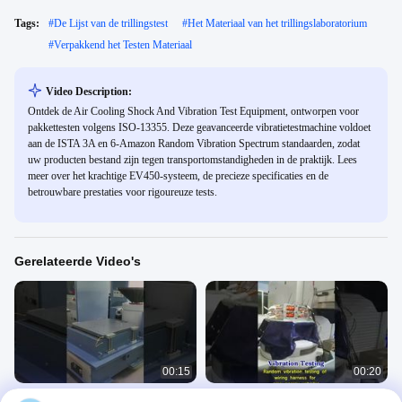
Tags:
#
De Lijst van de trillingstest
#
Het Materiaal van het trillingslaboratorium
#
Verpakkend het Testen Materiaal
Video Description:
Ontdek de Air Cooling Shock And Vibration Test Equipment, ontworpen voor
pakkettesten volgens ISO-13355. Deze geavanceerde vibratietestmachine voldoet
aan de ISTA 3A en 6-Amazon Random Vibration Spectrum standaarden, zodat
uw producten bestand zijn tegen transportomstandigheden in de praktijk. Lees
meer over het krachtige EV450-systeem, de precieze specificaties en de
betrouwbare prestaties voor rigoureuze tests.
Gerelateerde Video's
00:15
00:20
Elektrodynamische trillingsshaker
trillingsproefsysteem