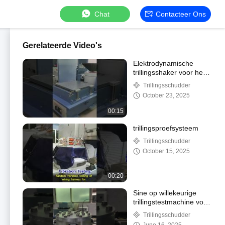
Chat
Contacteer Ons
Gerelateerde Video's
Elektrodynamische
trillingsshaker voor het
testen van
Trillingsschudder
vliegtuigonderdelen
October 23, 2025
Voldoet aan MIL-STD-
810G
00:15
trillingsproefsysteem
Trillingsschudder
October 15, 2025
00:20
Sine op willekeurige
trillingstestmachine voor
batterijlaboratoriumtest
Trillingsschudder