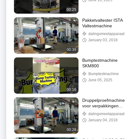
June 16, 2025
00:25
Pakketvaltester ISTA
Valtestmachine
dalingsmeetapparaat
January 03, 2018
00:39
Bumptestmachine
SKM800
Bumptestmachine
June 05, 2025
00:16
Druppelproefmachine
voor verpakkingen
voldoet aan ISTA,
dalingsmeetapparaat
ASTM-testnormen
January 04, 2018
00:28