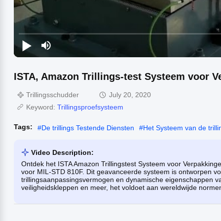
ISTA, Amazon Trillings-test Systeem voor 
Trillingsschudder
July 20, 2020
Keyword:
Trillingsproefsysteem
Tags:
#
De trillings Testende Diensten
#
Het Systeem van de trill
Video Description:
Ontdek het ISTA Amazon Trillingstest Systeem voor Verpakkinge
voor MIL-STD 810F. Dit geavanceerde systeem is ontworpen voor
trillingsaanpassingsvermogen en dynamische eigenschappen van
veiligheidskleppen en meer, het voldoet aan wereldwijde norm